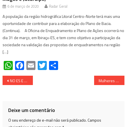
6 de março de 2020
Radar Geral
A população da região hidrográfica Litoral Centro-Norte terá mais uma
oportunidade de contribuir para a elaboração do Plano de Bacia.
(Continua). A Oficina de Enquadramento e Plano de Ações ocorrerá no
dia 31 de março, em Ibiraçu-ES, e tem como objetivo a participação da
sociedade na validação das propostas de enquadramentos na região
[…]
WhatsApp
Facebook
Email
Twitter
Share
Navegação
NO ES E MG Projeto Raízes abre vagas para jovens ingressarem na jornada do empreendedorismo da Fundação Renova – VEJA EDITAL, DATA E COMO SE INSCREVER
Mulheres representam 40,5% dos empreendedores brasileiros: veja 12 empresárias que movimentam milhões da economia do Brasil
de
Post
Deixe um comentário
O seu endereço de e-mail não será publicado.
Campos