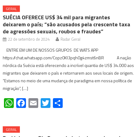
GERAL
SUÉCIA OFERECE US$ 34 mil para migrantes
deixarem o país; “são acusados pela crescente taxa
de agressões sexuais, roubos e fraudes”
22 de setembro de 2024
Radar Geral
ENTRE EM UM DE NOSSOS GRUPOS DE WATS APP
https://chat.whatsapp.com/Copz0Kl3pqh0g4zmst6nBR A nação
nórdica da Suécia está oferecendo a incrível quantia de US$ 34.000 aos
migrantes que deixarem o país e retornarem aos seus locais de origem.
“Estamos no meio de uma mudança de paradigma em nossa política de
migração”, […]
WhatsApp
Facebook
Email
Twitter
Share
GERAL