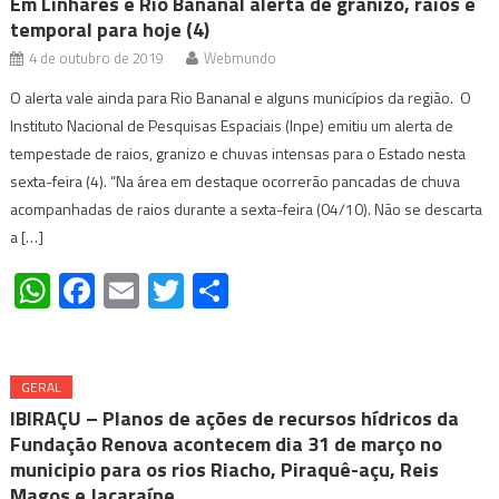
Em Linhares e Rio Bananal alerta de granizo, raios e
temporal para hoje (4)
4 de outubro de 2019
Webmundo
O alerta vale ainda para Rio Bananal e alguns municípios da região. O
Instituto Nacional de Pesquisas Espaciais (Inpe) emitiu um alerta de
tempestade de raios, granizo e chuvas intensas para o Estado nesta
sexta-feira (4). “Na área em destaque ocorrerão pancadas de chuva
acompanhadas de raios durante a sexta-feira (04/10). Não se descarta
a […]
WhatsApp
Facebook
Email
Twitter
Share
GERAL
IBIRAÇU – Planos de ações de recursos hídricos da
Fundação Renova acontecem dia 31 de março no
municipio para os rios Riacho, Piraquê-açu, Reis
Magos e Jacaraípe,