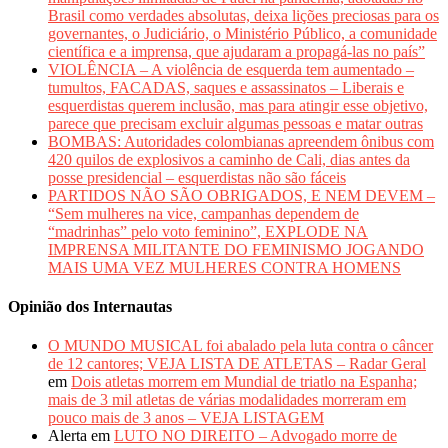
Brasil como verdades absolutas, deixa lições preciosas para os
governantes, o Judiciário, o Ministério Público, a comunidade
científica e a imprensa, que ajudaram a propagá-las no país”
VIOLÊNCIA – A violência de esquerda tem aumentado –
tumultos, FACADAS, saques e assassinatos – Liberais e
esquerdistas querem inclusão, mas para atingir esse objetivo,
parece que precisam excluir algumas pessoas e matar outras
BOMBAS: Autoridades colombianas apreendem ônibus com
420 quilos de explosivos a caminho de Cali, dias antes da
posse presidencial – esquerdistas não são fáceis
PARTIDOS NÃO SÃO OBRIGADOS, E NEM DEVEM –
“Sem mulheres na vice, campanhas dependem de
“madrinhas” pelo voto feminino”, EXPLODE NA
IMPRENSA MILITANTE DO FEMINISMO JOGANDO
MAIS UMA VEZ MULHERES CONTRA HOMENS
Opinião dos Internautas
O MUNDO MUSICAL foi abalado pela luta contra o câncer
de 12 cantores; VEJA LISTA DE ATLETAS – Radar Geral
em
Dois atletas morrem em Mundial de triatlo na Espanha;
mais de 3 mil atletas de várias modalidades morreram em
pouco mais de 3 anos – VEJA LISTAGEM
Alerta
em
LUTO NO DIREITO – Advogado morre de