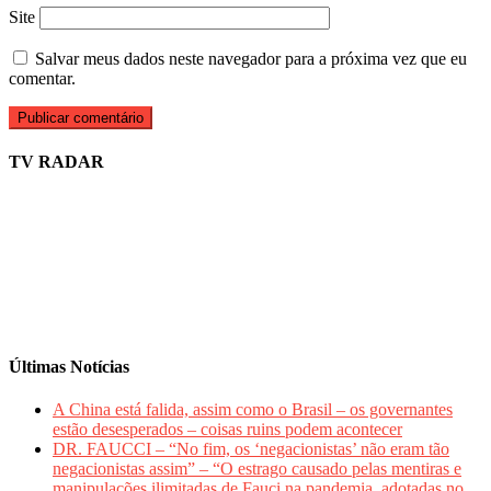
Site
Salvar meus dados neste navegador para a próxima vez que eu
comentar.
TV RADAR
Últimas Notícias
A China está falida, assim como o Brasil – os governantes
estão desesperados – coisas ruins podem acontecer
DR. FAUCCI – “No fim, os ‘negacionistas’ não eram tão
negacionistas assim” – “O estrago causado pelas mentiras e
manipulações ilimitadas de Fauci na pandemia, adotadas no