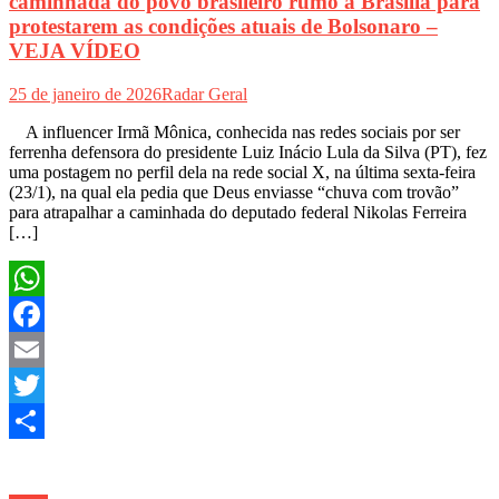
caminhada do povo brasileiro rumo a Brasília para
protestarem as condições atuais de Bolsonaro –
VEJA VÍDEO
25 de janeiro de 2026
Radar Geral
A influencer Irmã Mônica, conhecida nas redes sociais por ser
ferrenha defensora do presidente Luiz Inácio Lula da Silva (PT), fez
uma postagem no perfil dela na rede social X, na última sexta-feira
(23/1), na qual ela pedia que Deus enviasse “chuva com trovão”
para atrapalhar a caminhada do deputado federal Nikolas Ferreira
[…]
WhatsApp
Facebook
Email
Twitter
Share