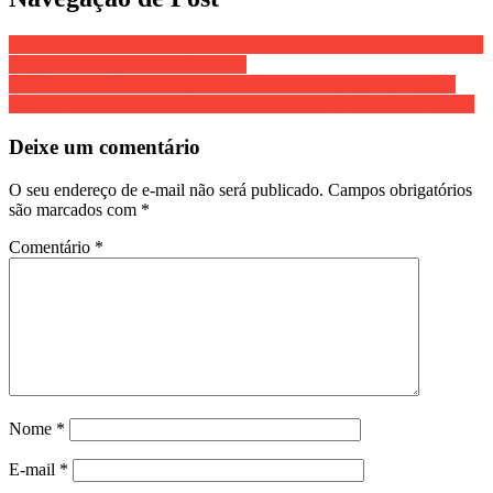
CARNAVAL PROGRAMAÇÃO – Regência e Povoação (ES) têm
programação especial de Carnaval
LOTES CLANDESTINOS EM LINHARES (ES) – Município
fiscaliza e embarga construções e loteamentos no entorno de lagoas
Deixe um comentário
O seu endereço de e-mail não será publicado.
Campos obrigatórios
são marcados com
*
Comentário
*
Nome
*
E-mail
*