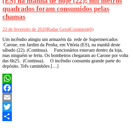
(ES) na manhã de hoje (22); mil metros
quadrados foram consumidos pelas
chamas
22 de fevereiro de 2020
Radar Geral
Comment(0)
Um incêndio atingiu um armazém da rede de Supermercados
Carone, em Jardim da Penha, em Vitória (ES), na manhã deste
sábado (22). (Continua). Funcionários estavam dentro da loja,
mas ninguém se feriu. Os bombeiros chegaram ao Carone por volta
das 6h25. (Continua). O incêndio consumiu grande parte do
depósito. Três caminhões […]
WhatsApp
Facebook
Email
Twitter
Share