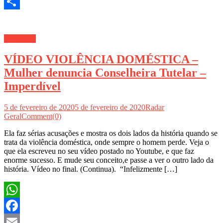
Twitter
Share
TV Radar
VÍDEO VIOLÊNCIA DOMÉSTICA –
Mulher denuncia Conselheira Tutelar –
Imperdível
5 de fevereiro de 2020
5 de fevereiro de 2020
Radar
Geral
Comment(0)
Ela faz sérias acusações e mostra os dois lados da história quando se
trata da violência doméstica, onde sempre o homem perde. Veja o
que ela escreveu no seu vídeo postado no Youtube, e que faz
enorme sucesso. E mude seu conceito,e passe a ver o outro lado da
história. Vídeo no final. (Continua). “Infelizmente […]
WhatsApp
Facebook