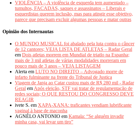
VIOLÊNCIA – A violência de esquerda tem aumentado –
tumultos, FACADAS, saques e assassinatos – Liberais e
esquerdistas querem inclusão, mas para atingir esse objetivo,
parece que precisam excluir algumas pessoas e matar outras
Opinião dos Internautas
O MUNDO MUSICAL foi abalado pela luta contra o câncer
de 12 cantores; VEJA LISTA DE ATLETAS – Radar Geral
em
Dois atletas morrem em Mundial de triatlo na Espanha;
mais de 3 mil atletas de várias modalidades morreram em
pouco mais de 3 anos – VEJA LISTAGEM
Alerta
em
LUTO NO DIREITO – Advogado morre de
infarto fulminante na frente do Tribunal de Justiça
Viagem de Janja ao Catar custou mais de R$ 280 mil - Radar
Geral
em
Após eleição, STF vai tratar de regulamentação de
redes sociais; O QUE RESTOU DO CONGRESSO DEVE
REAGIR
ivete S.
em
XAPA-XANA: traficantes vendiam lubrificante
vaginal à base de maconha
AGNÉLO ANTONIO
em
Kamala: “Se alguém invadir
minha casa, vai levar um tiro”