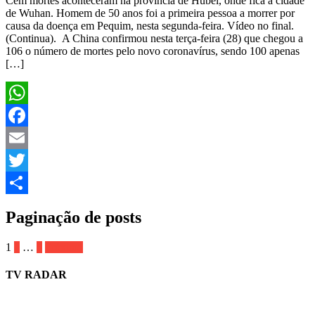
Cem mortes aconteceram na província de Hubei, onde fica a cidade
de Wuhan. Homem de 50 anos foi a primeira pessoa a morrer por
causa da doença em Pequim, nesta segunda-feira. Vídeo no final.
(Continua). A China confirmou nesta terça-feira (28) que chegou a
106 o número de mortes pelo novo coronavírus, sendo 100 apenas
[…]
WhatsApp
Facebook
Email
Twitter
Share
Paginação de posts
1
2
…
5
Próximo
TV RADAR