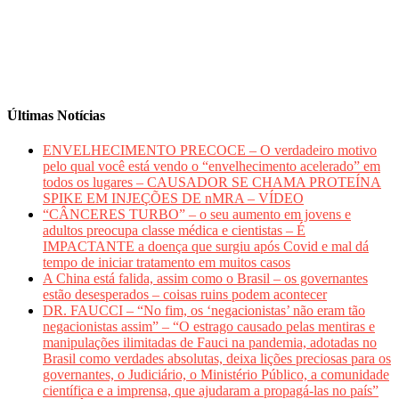
Últimas Notícias
ENVELHECIMENTO PRECOCE – O verdadeiro motivo
pelo qual você está vendo o “envelhecimento acelerado” em
todos os lugares – CAUSADOR SE CHAMA PROTEÍNA
SPIKE EM INJEÇÕES DE nMRA – VÍDEO
“CÂNCERES TURBO” – o seu aumento em jovens e
adultos preocupa classe médica e cientistas – É
IMPACTANTE a doença que surgiu após Covid e mal dá
tempo de iniciar tratamento em muitos casos
A China está falida, assim como o Brasil – os governantes
estão desesperados – coisas ruins podem acontecer
DR. FAUCCI – “No fim, os ‘negacionistas’ não eram tão
negacionistas assim” – “O estrago causado pelas mentiras e
manipulações ilimitadas de Fauci na pandemia, adotadas no
Brasil como verdades absolutas, deixa lições preciosas para os
governantes, o Judiciário, o Ministério Público, a comunidade
científica e a imprensa, que ajudaram a propagá-las no país”