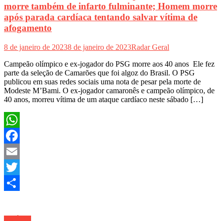
morre também de infarto fulminante; Homem morre
após parada cardíaca tentando salvar vítima de
afogamento
8 de janeiro de 2023
8 de janeiro de 2023
Radar Geral
Campeão olímpico e ex-jogador do PSG morre aos 40 anos Ele fez
parte da seleção de Camarões que foi algoz do Brasil. O PSG
publicou em suas redes sociais uma nota de pesar pela morte de
Modeste M’Bami. O ex-jogador camaronês e campeão olímpico, de
40 anos, morreu vítima de um ataque cardíaco neste sábado […]
WhatsApp
Facebook
Email
Twitter
Share
SAÚDE