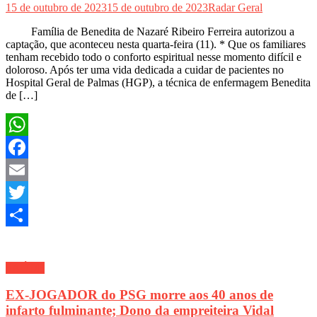
15 de outubro de 2023
15 de outubro de 2023
Radar Geral
Família de Benedita de Nazaré Ribeiro Ferreira autorizou a
captação, que aconteceu nesta quarta-feira (11). * Que os familiares
tenham recebido todo o conforto espiritual nesse momento difícil e
doloroso. Após ter uma vida dedicada a cuidar de pacientes no
Hospital Geral de Palmas (HGP), a técnica de enfermagem Benedita
de […]
WhatsApp
Facebook
Email
Twitter
Share
SAÚDE
EX-JOGADOR do PSG morre aos 40 anos de
infarto fulminante; Dono da empreiteira Vidal