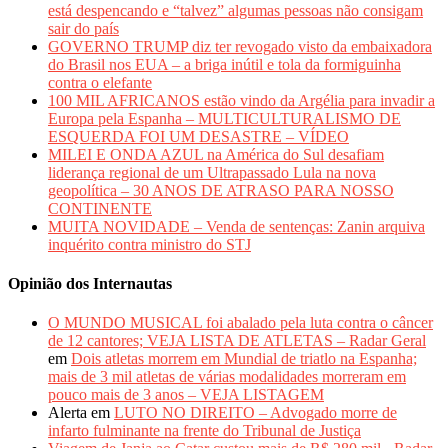
está despencando e “talvez” algumas pessoas não consigam
sair do país
GOVERNO TRUMP diz ter revogado visto da embaixadora
do Brasil nos EUA – a briga inútil e tola da formiguinha
contra o elefante
100 MIL AFRICANOS estão vindo da Argélia para invadir a
Europa pela Espanha – MULTICULTURALISMO DE
ESQUERDA FOI UM DESASTRE – VÍDEO
MILEI E ONDA AZUL na América do Sul desafiam
liderança regional de um Ultrapassado Lula na nova
geopolítica – 30 ANOS DE ATRASO PARA NOSSO
CONTINENTE
MUITA NOVIDADE – Venda de sentenças: Zanin arquiva
inquérito contra ministro do STJ
Opinião dos Internautas
O MUNDO MUSICAL foi abalado pela luta contra o câncer
de 12 cantores; VEJA LISTA DE ATLETAS – Radar Geral
em
Dois atletas morrem em Mundial de triatlo na Espanha;
mais de 3 mil atletas de várias modalidades morreram em
pouco mais de 3 anos – VEJA LISTAGEM
Alerta
em
LUTO NO DIREITO – Advogado morre de
infarto fulminante na frente do Tribunal de Justiça