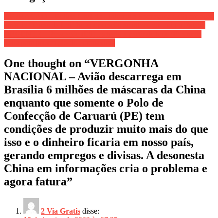
OPERAÇÃO – Polícia Civil de Linhares e Sooretama (ES) em ação
atrás de “Foras da Lei” hoje; operação acontece em todo o Estado
URGENTE – Povoação (ES) fechada a partir de hoje (8) a meia
noite para prevenção de coronavírus
One thought on “
VERGONHA
NACIONAL – Avião descarrega em
Brasília 6 milhões de máscaras da China
enquanto que somente o Polo de
Confecção de Caruarú (PE) tem
condições de produzir muito mais do que
isso e o dinheiro ficaria em nosso país,
gerando empregos e divisas. A desonesta
China em informações cria o problema e
agora fatura
”
2 Via Gratis
disse: