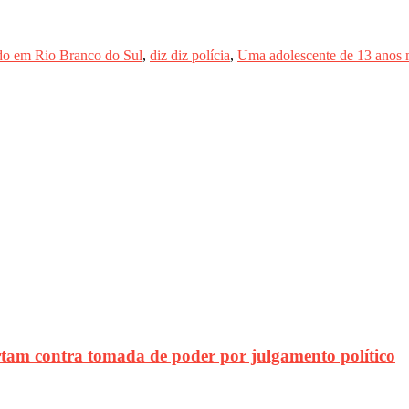
ado em Rio Branco do Sul
,
diz diz polícia
,
Uma adolescente de 13 anos m
contra tomada de poder por julgamento político