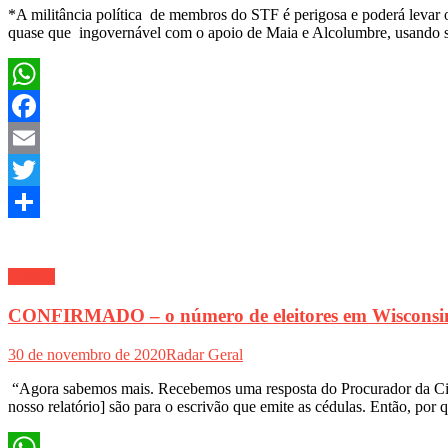
*A militância política de membros do STF é perigosa e poderá levar 
quase que ingovernável com o apoio de Maia e Alcolumbre, usando s
WhatsApp
Facebook
Email
Twitter
Share
Política
CONFIRMADO – o número de eleitores em Wisconsin 
30 de novembro de 2020
Radar Geral
“Agora sabemos mais. Recebemos uma resposta do Procurador da Cida
nosso relatório] são para o escrivão que emite as cédulas. Então, por