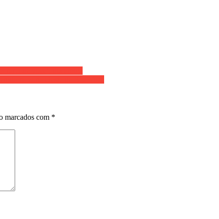
brarei de você’, diz amiga
enida na zona Oeste de Boa Vista
ão marcados com
*