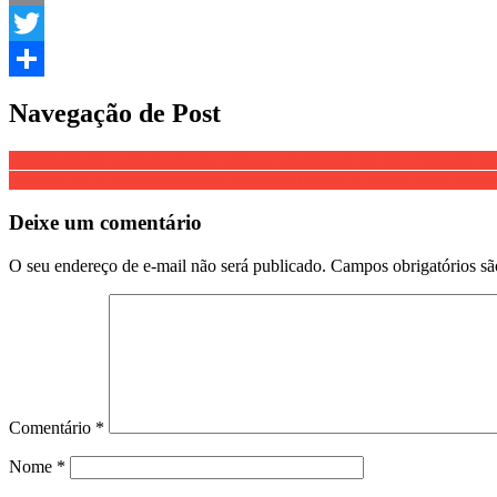
Email
Twitter
Share
Navegação de Post
Mulher morre ao levar choque elétrico em freezer em SC: ‘Sempre lem
Homem de 35 anos morre após sofrer mal súbito e cair de moto em av
Deixe um comentário
O seu endereço de e-mail não será publicado.
Campos obrigatórios s
Comentário
*
Nome
*