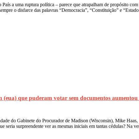
o País a uma ruptura política – parece que atrapalham de propósito co
empre o disfarce das palavras “Democracia”, “Constituição” e “Estad
(eua) que puderam votar sem documentos aumentou d
de do Gabinete do Procurador de Madison (Wisconsin), Mike Haas, so
 que seria surpreendente ver as mesmas iniciais em tantas cédulas? Na v