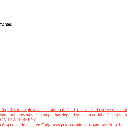
mentar.
los de explosivos a caminho de Cali, dias antes da posse presidenci
lheres na vice, campanhas dependem de “madrinhas” pelo 
CONTRA HOMENS
 despencando e “talvez” algumas pessoas não consigam sair do país