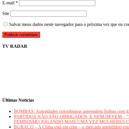
E-mail
*
Site
Salvar meus dados neste navegador para a próxima vez que eu co
TV RADAR
Últimas Notícias
BOMBAS: Autoridades colombianas apreendem ônibus com 420 qui
PARTIDOS NÃO SÃO OBRIGADOS, E NEM DEVEM – “Sem mu
FEMINISMO JOGANDO MAIS UMA VEZ MULHERES 
BURACO – A China está em crise – o mercado imobiliário está