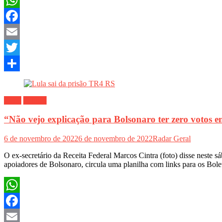
WhatsApp
Facebook
Email
Twitter
Share
Geral
Política
“Não vejo explicação para Bolsonaro ter zero votos e
6 de novembro de 2022
6 de novembro de 2022
Radar Geral
O ex-secretário da Receita Federal Marcos Cintra (foto) disse neste s
apoiadores de Bolsonaro, circula uma planilha com links para os Bole
WhatsApp
Facebook