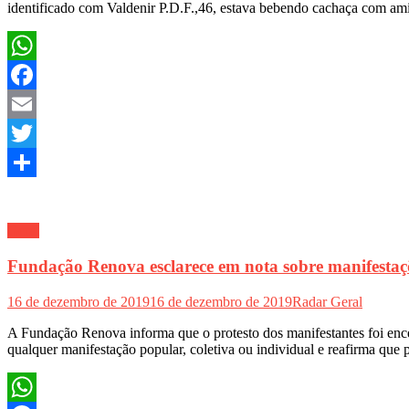
identificado com Valdenir P.D.F.,46, estava bebendo cachaça com a
WhatsApp
Facebook
Email
Twitter
Share
Geral
Fundação Renova esclarece em nota sobre manifestaçõ
16 de dezembro de 2019
16 de dezembro de 2019
Radar Geral
A Fundação Renova informa que o protesto dos manifestantes foi enc
qualquer manifestação popular, coletiva ou individual e reafirma qu