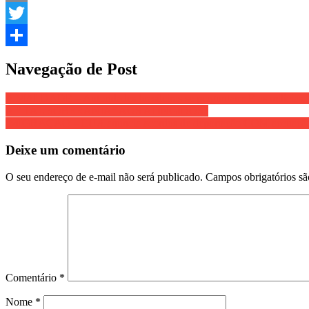
Email
Twitter
Share
Navegação de Post
A MALDADE – Autoridades brasileiras se perguntam: E a
A ” TAL SOBERANIA” AOS ATINGIDOS?
IMIGRAÇÃO – EUA anuncia acordos de deportação COM aceitação de im
Deixe um comentário
O seu endereço de e-mail não será publicado.
Campos obrigatórios s
Comentário
*
Nome
*