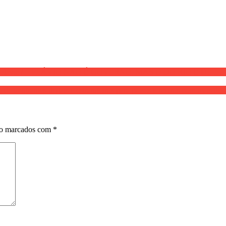
s milícias, Flávio? – FLÁVIO NÃO É GOVERNO, MAS O DO RI
igrantes ilegais e estrangeiros para países terceiros com mais de 
ão marcados com
*