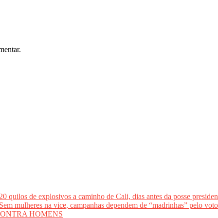
mentar.
los de explosivos a caminho de Cali, dias antes da posse presidenci
lheres na vice, campanhas dependem de “madrinhas” pelo 
CONTRA HOMENS