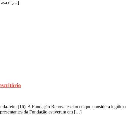
casa e […]
scritório
da-feira (16). A Fundação Renova esclarece que considera legítima
 Representantes da Fundação estiveram em […]