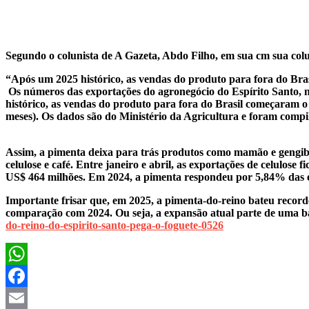
Segundo o colunista de A Gazeta, Abdo Filho, em sua cm sua col
“Após um 2025 histórico, as vendas do produto para fora do Br
Os números das exportações do agronegócio do Espírito Santo, 
histórico, as vendas do produto para fora do Brasil começaram
meses). Os dados são do Ministério da Agricultura e foram compi
Assim, a pimenta deixa para trás produtos como mamão e gengibr
celulose e café. Entre janeiro e abril, as exportações de celulos
US$ 464 milhões. Em 2024, a pimenta respondeu por 5,84% das e
Importante frisar que, em 2025, a pimenta-do-reino bateu recor
comparação com 2024. Ou seja, a expansão atual parte de uma bas
do-reino-do-espirito-santo-pega-o-foguete-0526
WhatsApp
Facebook