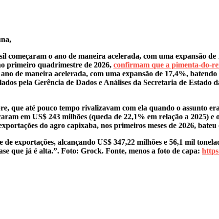
una,
asil começaram o ano de maneira acelerada, com uma expansão de 
no primeiro quadrimestre de 2026,
confirmam que a pimenta-do-re
 o ano de maneira acelerada, com uma expansão de 17,4%, batendo
lados pela Gerência de Dados e Análises da Secretaria de Estado d
e, que até pouco tempo rivalizavam com ela quando o assunto era 
e ficaram em US$ 243 milhões (queda de 22,1% em relação a 2025) e o
xportações do agro capixaba, nos primeiros meses de 2026, bate
de de exportações, alcançando US$ 347,22 milhões e 56,1 mil tone
e que já é alta.”. Foto: Grock. Fonte, menos a foto de capa:
http