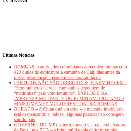
TV RADAR
Últimas Notícias
BOMBAS: Autoridades colombianas apreendem ônibus com
420 quilos de explosivos a caminho de Cali, dias antes da
posse presidencial – esquerdistas não são fáceis
PARTIDOS NÃO SÃO OBRIGADOS, E NEM DEVEM –
“Sem mulheres na vice, campanhas dependem de
“madrinhas” pelo voto feminino”, EXPLODE NA
IMPRENSA MILITANTE DO FEMINISMO JOGANDO
MAIS UMA VEZ MULHERES CONTRA HOMENS
BURACO – A China está em crise – o mercado imobiliário
está despencando e “talvez” algumas pessoas não consigam
sair do país
GOVERNO TRUMP diz ter revogado visto da embaixadora
do Brasil nos EUA – a briga inútil e tola da formiguinha