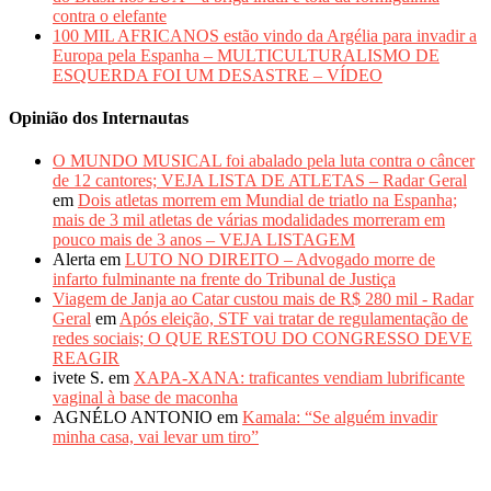
contra o elefante
100 MIL AFRICANOS estão vindo da Argélia para invadir a
Europa pela Espanha – MULTICULTURALISMO DE
ESQUERDA FOI UM DESASTRE – VÍDEO
Opinião dos Internautas
O MUNDO MUSICAL foi abalado pela luta contra o câncer
de 12 cantores; VEJA LISTA DE ATLETAS – Radar Geral
em
Dois atletas morrem em Mundial de triatlo na Espanha;
mais de 3 mil atletas de várias modalidades morreram em
pouco mais de 3 anos – VEJA LISTAGEM
Alerta
em
LUTO NO DIREITO – Advogado morre de
infarto fulminante na frente do Tribunal de Justiça
Viagem de Janja ao Catar custou mais de R$ 280 mil - Radar
Geral
em
Após eleição, STF vai tratar de regulamentação de
redes sociais; O QUE RESTOU DO CONGRESSO DEVE
REAGIR
ivete S.
em
XAPA-XANA: traficantes vendiam lubrificante
vaginal à base de maconha
AGNÉLO ANTONIO
em
Kamala: “Se alguém invadir
minha casa, vai levar um tiro”