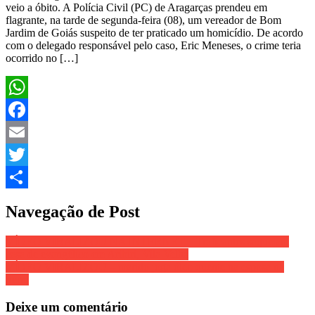
veio a óbito. A Polícia Civil (PC) de Aragarças prendeu em
flagrante, na tarde de segunda-feira (08), um vereador de Bom
Jardim de Goiás suspeito de ter praticado um homicídio. De acordo
com o delegado responsável pelo caso, Eric Meneses, o crime teria
ocorrido no […]
WhatsApp
Facebook
Email
Twitter
Share
Navegação de Post
VÍDEO VIRALIZOU NA INTERNET – Traficantes saqueiam
casa de evangélico em Aribiri, Vila Velha
VÍDEO VIRALIZOU – marido joga óleo quente na esposa na
Serra
Deixe um comentário