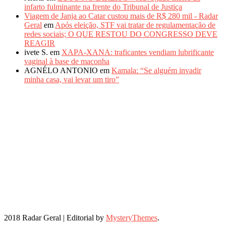
infarto fulminante na frente do Tribunal de Justiça
Viagem de Janja ao Catar custou mais de R$ 280 mil - Radar
Geral
em
Após eleição, STF vai tratar de regulamentação de
redes sociais; O QUE RESTOU DO CONGRESSO DEVE
REAGIR
ivete S.
em
XAPA-XANA: traficantes vendiam lubrificante
vaginal à base de maconha
AGNÉLO ANTONIO
em
Kamala: “Se alguém invadir
minha casa, vai levar um tiro”
2018 Radar Geral
|
Editorial by
MysteryThemes
.