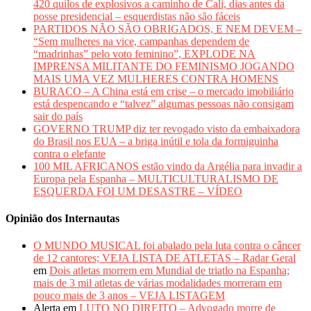
420 quilos de explosivos a caminho de Cali, dias antes da
posse presidencial – esquerdistas não são fáceis
PARTIDOS NÃO SÃO OBRIGADOS, E NEM DEVEM –
“Sem mulheres na vice, campanhas dependem de
“madrinhas” pelo voto feminino”, EXPLODE NA
IMPRENSA MILITANTE DO FEMINISMO JOGANDO
MAIS UMA VEZ MULHERES CONTRA HOMENS
BURACO – A China está em crise – o mercado imobiliário
está despencando e “talvez” algumas pessoas não consigam
sair do país
GOVERNO TRUMP diz ter revogado visto da embaixadora
do Brasil nos EUA – a briga inútil e tola da formiguinha
contra o elefante
100 MIL AFRICANOS estão vindo da Argélia para invadir a
Europa pela Espanha – MULTICULTURALISMO DE
ESQUERDA FOI UM DESASTRE – VÍDEO
Opinião dos Internautas
O MUNDO MUSICAL foi abalado pela luta contra o câncer
de 12 cantores; VEJA LISTA DE ATLETAS – Radar Geral
em
Dois atletas morrem em Mundial de triatlo na Espanha;
mais de 3 mil atletas de várias modalidades morreram em
pouco mais de 3 anos – VEJA LISTAGEM
Alerta
em
LUTO NO DIREITO – Advogado morre de