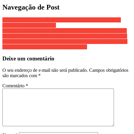
Share
Navegação de Post
VÍDEOS BRIGA SERÍSSIMA – entre apoiadores de Trump e
Antifas, em Washington DC
200 MIL VOTOS – transferidos de Trump para Biden “Fraud” na
Geórgia; “Biden, com “80 milhões de votos, fez live no Youtube e
com pouco mais de mil pessoas assistindo, como isso é possível?”,
disse Trump, em comício na Geórgia – vídeo
Deixe um comentário
O seu endereço de e-mail não será publicado.
Campos obrigatórios
são marcados com
*
Comentário
*