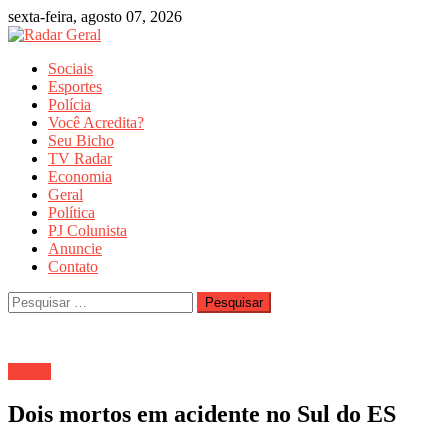
Skip
sexta-feira, agosto 07, 2026
to
content
Sociais
Esportes
Polícia
Você Acredita?
Seu Bicho
TV Radar
Economia
Geral
Política
PJ Colunista
Anuncie
Contato
Pesquisar
por:
Polícia
Dois mortos em acidente no Sul do ES