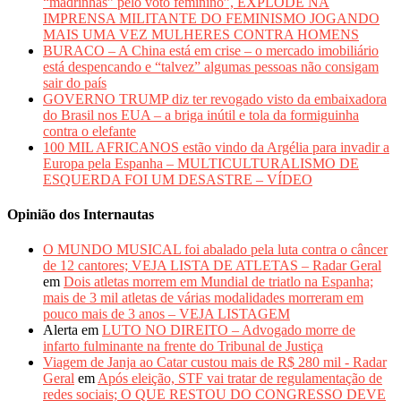
“madrinhas” pelo voto feminino”, EXPLODE NA
IMPRENSA MILITANTE DO FEMINISMO JOGANDO
MAIS UMA VEZ MULHERES CONTRA HOMENS
BURACO – A China está em crise – o mercado imobiliário
está despencando e “talvez” algumas pessoas não consigam
sair do país
GOVERNO TRUMP diz ter revogado visto da embaixadora
do Brasil nos EUA – a briga inútil e tola da formiguinha
contra o elefante
100 MIL AFRICANOS estão vindo da Argélia para invadir a
Europa pela Espanha – MULTICULTURALISMO DE
ESQUERDA FOI UM DESASTRE – VÍDEO
Opinião dos Internautas
O MUNDO MUSICAL foi abalado pela luta contra o câncer
de 12 cantores; VEJA LISTA DE ATLETAS – Radar Geral
em
Dois atletas morrem em Mundial de triatlo na Espanha;
mais de 3 mil atletas de várias modalidades morreram em
pouco mais de 3 anos – VEJA LISTAGEM
Alerta
em
LUTO NO DIREITO – Advogado morre de
infarto fulminante na frente do Tribunal de Justiça
Viagem de Janja ao Catar custou mais de R$ 280 mil - Radar
Geral
em
Após eleição, STF vai tratar de regulamentação de
redes sociais; O QUE RESTOU DO CONGRESSO DEVE