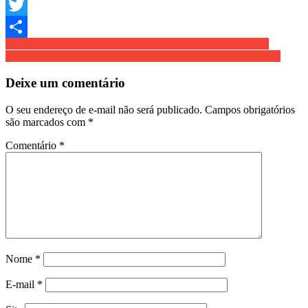
Email
Twitter
Navegação
Motocicleta furtada na noite de ontem (22) em Linhares (ES)
Share
CASO DURÃO : “Acabou com a vida de minha filha”, diz paí
de
Post
Deixe um comentário
O seu endereço de e-mail não será publicado.
Campos obrigatórios
são marcados com
*
Comentário
*
Nome
*
E-mail
*