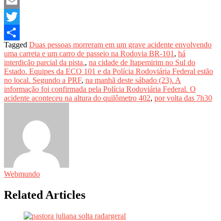
Facebook
Email
Twitter
Tagged
Duas pessoas morreram em um grave acidente envolvendo
Share
uma carreta e um carro de passeio na Rodovia BR-101
,
há
interdição parcial da pista.
,
na cidade de Itapemirim no Sul do
Estado. Equipes da ECO 101 e da Polícia Rodoviária Federal estão
no local. Segundo a PRF
,
na manhã deste sábado (23). A
informação foi confirmada pela Polícia Rodoviária Federal. O
acidente aconteceu na altura do quilômetro 402
,
por volta das 7h30
Webmundo
Related Articles