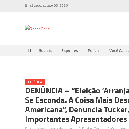
Skip
sábado, agosto 08, 2026
to
content
Sociais
Esportes
Polícia
Você Acred
POLÍTICA
DENÚNCIA – “eleição ‘arranja
Se Esconda. A Coisa Mais Des
Americana”, Denuncia Tucker
Importantes Apresentadores
27 de novembro de 2020
Radar Geral
Comment(