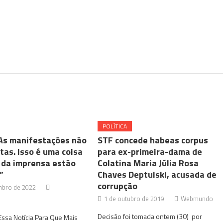
POLÍTICA
As manifestações não
STF concede habeas corpus
tas. Isso é uma coisa
para ex-primeira-dama de
 da imprensa estão
Colatina Maria Júlia Rosa
”
Chaves Deptulski, acusada de
corrupção
mbro de 2022
1 de outubro de 2019
Webmundo
Decisão foi tomada ontem (30) por
ssa Notícia Para Que Mais