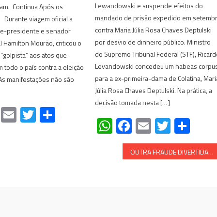
Lewandowski e suspende efeitos do
am. Continua Após os
mandado de prisão expedido em setemb
rante viagem oficial a
contra Maria Júlia Rosa Chaves Deptulski
ice-presidente e senador
por desvio de dinheiro público. Ministro
l Hamilton Mourão, criticou o
do Supremo Tribunal Federal (STF), Ricar
“golpista” aos atos que
Levandowski concedeu um habeas corpu
todo o país contra a eleição
para a ex-primeira-dama de Colatina, Mari
 “As manifestações não são
Júlia Rosa Chaves Deptulski. Na prática, a
decisão tomada nesta […]
atsApp
Facebook
Email
Twitter
Share
WhatsApp
Facebook
Email
Twitte
Sha
OUTRA FRAUDE DIVERTIDA: Todas as 900 cédulas militares no condado de Fulton, Geórgia, foram para Joe Biden