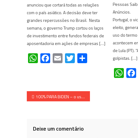
Pessoas Saib
anunciou que cortará todas as relações
Anúncios. Du
com o país asiático. A decisão deve ter
Portugal, o v
grandes repercussões no Brasil. Nesta
eleito, genera
semana, o governo Trump cortou os laços
uso do termo 
de investimento entre fundos federais de
acontecem em 
aposentadoria em ações de empresas […]
de Lula (PT).
WhatsApp
Facebook
Email
Twitter
Share
golpistas. […]
Wh
Navegação
100% PARA BIDEN – o uso de papel diferente para cédulas ‘falsificadas’, ‘Marca d’água cinza sólido em vez de transparente’ aponta queixa crime de Sidney Power a justiça na Georgia com 104 páginas de denúncias de fraudes
de
Post
Deixe um comentário