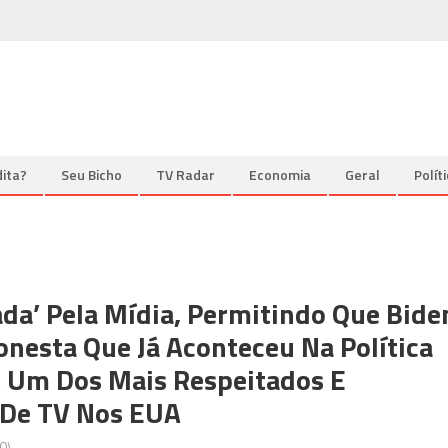
ita?
Seu Bicho
TV Radar
Economia
Geral
Polít
da’ Pela Mídia, Permitindo Que Bide
onesta Que Já Aconteceu Na Política
, Um Dos Mais Respeitados E
 De TV Nos EUA
0)