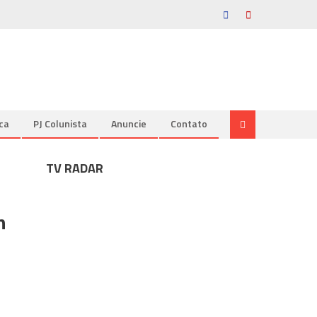
ica
PJ Colunista
Anuncie
Contato
TV RADAR
n