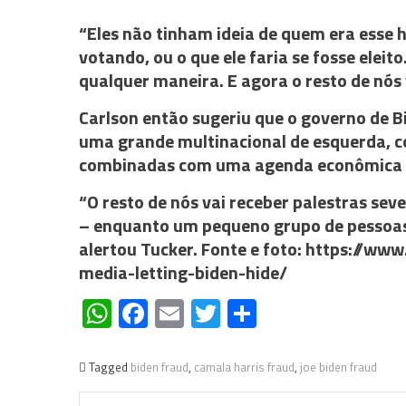
“Eles não tinham ideia de quem era esse
votando, ou o que ele faria se fosse eleit
qualquer maneira. E agora o resto de nós 
Carlson então sugeriu que o governo de 
uma grande multinacional de esquerda, com
combinadas com uma agenda econômica c
“O resto de nós vai receber palestras se
– enquanto um pequeno grupo de pessoas 
alertou Tucker. Fonte e foto: https://ww
media-letting-biden-hide/
WhatsApp
Facebook
Email
Twitter
Share
Tagged
biden fraud
,
camala harris fraud
,
joe biden fraud