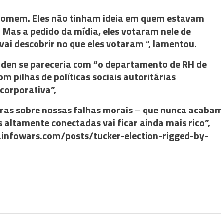
 homem. Eles não tinham ideia em quem estavam
o. Mas a pedido da mídia, eles votaram nele de
vai descobrir no que eles votaram ”, lamentou.
Biden se pareceria com “o departamento de RH de
 pilhas de políticas sociais autoritárias
orporativa”,
veras sobre nossas falhas morais – que nunca acaba
altamente conectadas vai ficar ainda mais rico”,
w.infowars.com/posts/tucker-election-rigged-by-