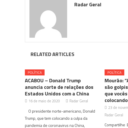
Radar Geral
RELATED ARTICLES
POLÍTICA
POLÍTICA
ACABOU – Donald Trump
Mourão: “
anuncia corte de relações dos
são golpis
Estados Unidos com a China
que vocês
colocando
16 de maio de 2020
Radar Geral
23 de nove
O presidente norte-americano, Donald
Radar Geral
Trump, que tem colocando a culpa da
Compartilhe E
pandemia de coronavirus na China,