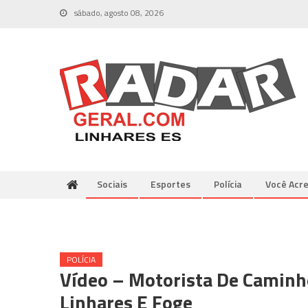
Skip
sábado, agosto 08, 2026
to
content
Sociais
Esportes
Polícia
Você Acre
POLÍCIA
Vídeo – Motorista De Caminh
Linhares E Foge