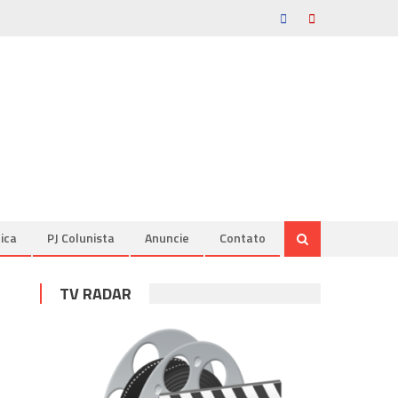
tica
PJ Colunista
Anuncie
Contato
TV RADAR