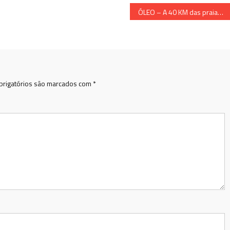
ÓLEO – A 40 KM das praias de Conceição da Barra
rigatórios são marcados com
*