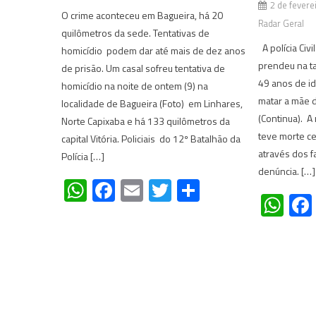
2 de fevere
O crime aconteceu em Bagueira, há 20
Radar Geral
quilômetros da sede. Tentativas de
A polícia Civ
homicídio podem dar até mais de dez anos
prendeu na t
de prisão. Um casal sofreu tentativa de
49 anos de id
homicídio na noite de ontem (9) na
matar a mãe 
localidade de Bagueira (Foto) em Linhares,
(Continua). A
Norte Capixaba e há 133 quilômetros da
teve morte ce
capital Vitória. Policiais do 12º Batalhão da
através dos f
Polícia […]
denúncia. […]
WhatsApp
Facebook
Email
Twitter
Share
Wh