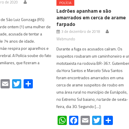
iro de 2020
POLÍCIA
Ladrões apanham e são
amarrados em cerca de arame
il de São Luiz Gonzaga (RS)
farpado
arde ontem (1) uma mulher de
3 de dezembro de 2018
ade, acusada de tentar a
Webmundo
de 74 anos de idade.
 mãe respira por aparelhos e
Durante a fuga os acusados caíram. Os
rebral. A Polícia soube do fato
suspeitos roubaram um caminhoneiro e 
amiliares, que fizeram a
mototaxista na rodovia BR-367. Gutembe
da Hora Santos e Marcelo Silva Santos
foram encontrados amarrados em uma
atsApp
Facebook
Email
Twitter
Share
cerca de arame suspeitos de roubo em
uma área rural no município de Eunápolis,
no Extremo Sul baiano, na tarde de sexta-
feira, dia 30. Segundo […]
WhatsApp
Facebook
Email
Twitte
Sha