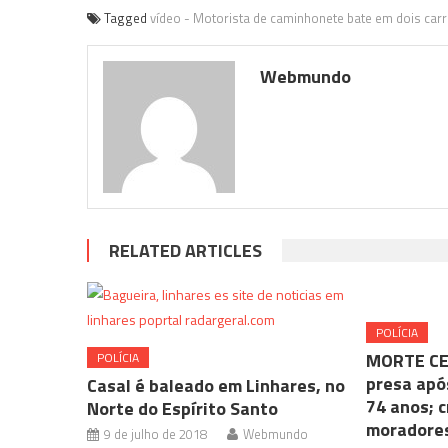
Tagged
vídeo - Motorista de caminhonete bate em dois car
Webmundo
RELATED ARTICLES
POLÍCIA
MORTE CE
POLÍCIA
presa apó
Casal é baleado em Linhares, no
74 anos; c
Norte do Espírito Santo
moradores
9 de julho de 2018
Webmundo