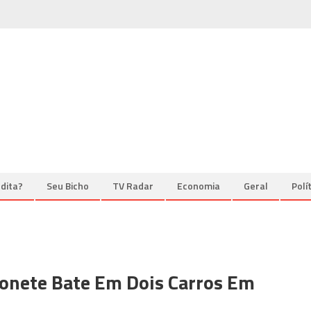
dita?
Seu Bicho
TV Radar
Economia
Geral
Polí
onete Bate Em Dois Carros Em