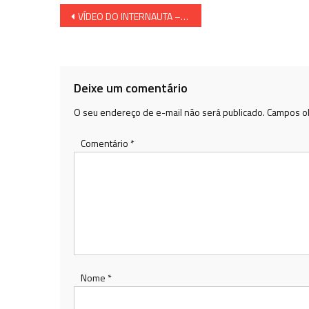
Navegação
VÍDEO DO INTERNAUTA – Impactante incêndio na estrada de Pontal do Ipiranga
de
Post
Deixe um comentário
O seu endereço de e-mail não será publicado.
Campos ob
Comentário
*
Nome
*