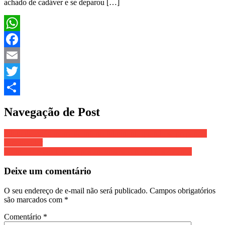
achado de cadáver e se deparou […]
WhatsApp
Facebook
Email
Twitter
Share
Navegação de Post
Piloto de avião morre de infarto fulminante quando se preparava
para decolar
Morre DJ Nega Glícia após aneurisma cerebral aos 47 anos
Deixe um comentário
O seu endereço de e-mail não será publicado.
Campos obrigatórios
são marcados com
*
Comentário
*