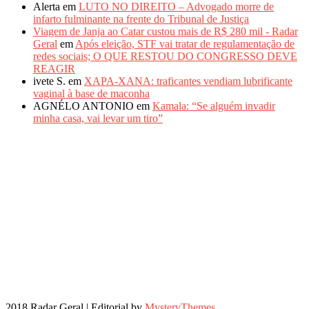
Alerta
em
LUTO NO DIREITO – Advogado morre de
infarto fulminante na frente do Tribunal de Justiça
Viagem de Janja ao Catar custou mais de R$ 280 mil - Radar
Geral
em
Após eleição, STF vai tratar de regulamentação de
redes sociais; O QUE RESTOU DO CONGRESSO DEVE
REAGIR
ivete S.
em
XAPA-XANA: traficantes vendiam lubrificante
vaginal à base de maconha
AGNÉLO ANTONIO
em
Kamala: “Se alguém invadir
minha casa, vai levar um tiro”
2018 Radar Geral
|
Editorial by
MysteryThemes
.