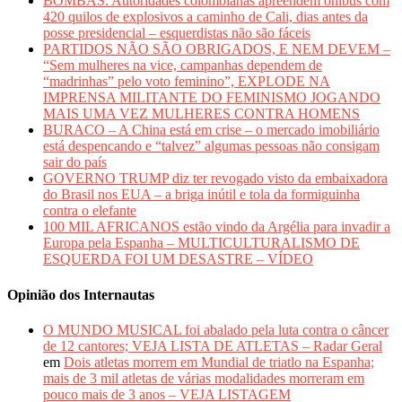
BOMBAS: Autoridades colombianas apreendem ônibus com
420 quilos de explosivos a caminho de Cali, dias antes da
posse presidencial – esquerdistas não são fáceis
PARTIDOS NÃO SÃO OBRIGADOS, E NEM DEVEM –
“Sem mulheres na vice, campanhas dependem de
“madrinhas” pelo voto feminino”, EXPLODE NA
IMPRENSA MILITANTE DO FEMINISMO JOGANDO
MAIS UMA VEZ MULHERES CONTRA HOMENS
BURACO – A China está em crise – o mercado imobiliário
está despencando e “talvez” algumas pessoas não consigam
sair do país
GOVERNO TRUMP diz ter revogado visto da embaixadora
do Brasil nos EUA – a briga inútil e tola da formiguinha
contra o elefante
100 MIL AFRICANOS estão vindo da Argélia para invadir a
Europa pela Espanha – MULTICULTURALISMO DE
ESQUERDA FOI UM DESASTRE – VÍDEO
Opinião dos Internautas
O MUNDO MUSICAL foi abalado pela luta contra o câncer
de 12 cantores; VEJA LISTA DE ATLETAS – Radar Geral
em
Dois atletas morrem em Mundial de triatlo na Espanha;
mais de 3 mil atletas de várias modalidades morreram em
pouco mais de 3 anos – VEJA LISTAGEM