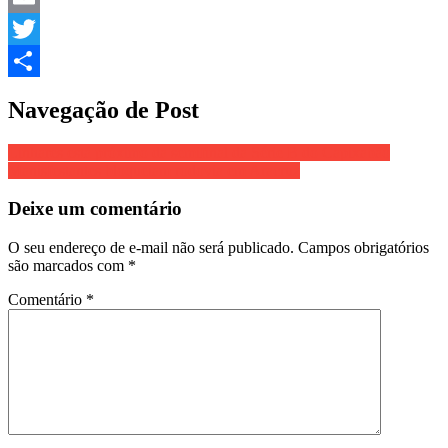
Email
Twitter
Share
Navegação de Post
Linhares está próximo da semifinal da Série B do Capixabão
Manisfestantes bloqueiam rodovia em Aracruz
Deixe um comentário
O seu endereço de e-mail não será publicado.
Campos obrigatórios
são marcados com
*
Comentário
*