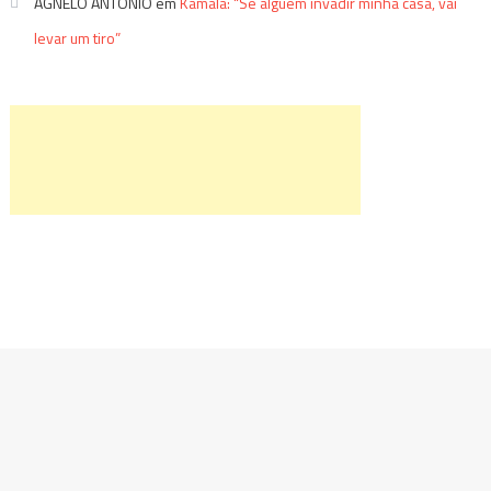
AGNÉLO ANTONIO
em
Kamala: “Se alguém invadir minha casa, vai
levar um tiro”