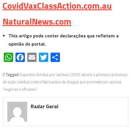
CovidVaxClassAction.com.au
NaturalNews.com
This artigo pode conter declarações que refletem a
opinião do portal.
WhatsApp
Facebook
Email
Twitter
Share
Tagged
Supostos feridos por vacinas COVID abrem o primeiro processo
de ação coletiva contra fabricantes de drogas que prometeram vacinas
“seguras e eficazes”
Radar Geral