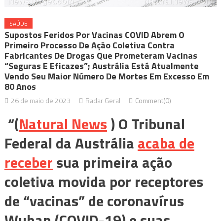
SAÚDE
Supostos Feridos Por Vacinas COVID Abrem O
Primeiro Processo De Ação Coletiva Contra
Fabricantes De Drogas Que Prometeram Vacinas
“seguras E Eficazes”; Austrália Está Atualmente
Vendo Seu Maior Número De Mortes Em Excesso Em
80 Anos
26 de maio de 2023
Radar Geral
Comment(0)
“(
Natural News
) O Tribunal
Federal da Austrália
acaba de
receber
sua primeira ação
coletiva movida por receptores
de “vacinas” de coronavírus
Wuhan (COVID-19) e suas