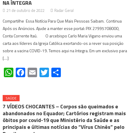
NA ÍNTEGRA
21 de outubro de 2022
Radar Geral
Compartilhe Essa Notícia Para Que Mais Pessoas Saibam. Continua
Após os Anúncios. Ajude a manter esse portal: PIX 27995708000,
Conta Corrente Itaú. O arcebispo Carlo Maria Vigano enviou uma
carta aos líderes da Igreja Católica exortando-os a rever sua posição
sobre a vacina COVID-19. Temos aqui na íntegra. Em um exclusivo para
[…]
WhatsApp
Facebook
Email
Twitter
Share
SAÚDE
7 VÍDEOS CHOCANTES – Corpos são queimados e
abandonados no Equador; Cartórios registram mais
óbitos por covid-19 que Ministério da Saúde e as
principais e últimas notícias do “Vírus Chinês” pelo