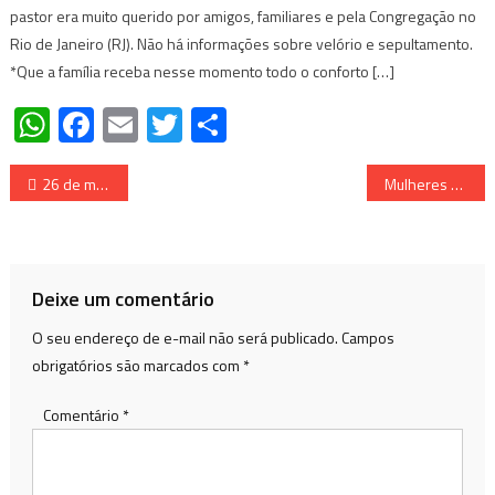
pastor era muito querido por amigos, familiares e pela Congregação no
Rio de Janeiro (RJ). Não há informações sobre velório e sepultamento.
*Que a família receba nesse momento todo o conforto […]
WhatsApp
Facebook
Email
Twitter
Share
Navegação
26 de maio: Dia Internacional do Combate ao Glaucoma, a maior causa de cegueira irreversível no mundo
Mulheres Empreendedoras: Linhares estimula empreendedorismo feminino com curso gratuito
de
Post
Deixe um comentário
O seu endereço de e-mail não será publicado.
Campos
obrigatórios são marcados com
*
Comentário
*