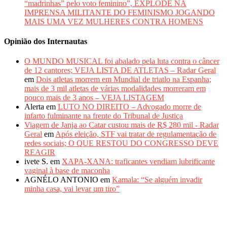
“madrinhas” pelo voto feminino”, EXPLODE NA
IMPRENSA MILITANTE DO FEMINISMO JOGANDO
MAIS UMA VEZ MULHERES CONTRA HOMENS
Opinião dos Internautas
O MUNDO MUSICAL foi abalado pela luta contra o câncer
de 12 cantores; VEJA LISTA DE ATLETAS – Radar Geral
em
Dois atletas morrem em Mundial de triatlo na Espanha;
mais de 3 mil atletas de várias modalidades morreram em
pouco mais de 3 anos – VEJA LISTAGEM
Alerta
em
LUTO NO DIREITO – Advogado morre de
infarto fulminante na frente do Tribunal de Justiça
Viagem de Janja ao Catar custou mais de R$ 280 mil - Radar
Geral
em
Após eleição, STF vai tratar de regulamentação de
redes sociais; O QUE RESTOU DO CONGRESSO DEVE
REAGIR
ivete S.
em
XAPA-XANA: traficantes vendiam lubrificante
vaginal à base de maconha
AGNÉLO ANTONIO
em
Kamala: “Se alguém invadir
minha casa, vai levar um tiro”