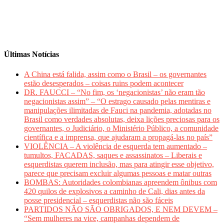
Últimas Notícias
A China está falida, assim como o Brasil – os governantes
estão desesperados – coisas ruins podem acontecer
DR. FAUCCI – “No fim, os ‘negacionistas’ não eram tão
negacionistas assim” – “O estrago causado pelas mentiras e
manipulações ilimitadas de Fauci na pandemia, adotadas no
Brasil como verdades absolutas, deixa lições preciosas para os
governantes, o Judiciário, o Ministério Público, a comunidade
científica e a imprensa, que ajudaram a propagá-las no país”
VIOLÊNCIA – A violência de esquerda tem aumentado –
tumultos, FACADAS, saques e assassinatos – Liberais e
esquerdistas querem inclusão, mas para atingir esse objetivo,
parece que precisam excluir algumas pessoas e matar outras
BOMBAS: Autoridades colombianas apreendem ônibus com
420 quilos de explosivos a caminho de Cali, dias antes da
posse presidencial – esquerdistas não são fáceis
PARTIDOS NÃO SÃO OBRIGADOS, E NEM DEVEM –
“Sem mulheres na vice, campanhas dependem de