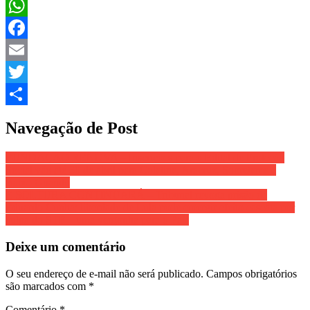
WhatsApp
Facebook
Email
Twitter
Share
Navegação de Post
FUNDAÇÃO RENOVA – Inscrições para o Edital de Proteção
Social vão até 30 de abril para Colatina, Aracruz, Sooretama e
Baixo Guandu
E SOLTURA CONTINUARÁ – Tribunal revoga prisão de
Eduardo Cunha; liberdade de Lula pode emergir efeito cascata por
culpa do STF – uma vergonha para o País
Deixe um comentário
O seu endereço de e-mail não será publicado.
Campos obrigatórios
são marcados com
*
Comentário
*