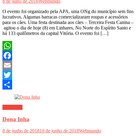
8 de julho de 2018
Webmundo
O evento foi organizado pela APA, uma ONg do município sem fins
lucrativos. Algumas barracas comercializaram roupas e acessórios
para os cães. Uma festa destinada aos cães – Terceira Festa Canina –
agitou o dia de hoje (8) em Linhares, No Norte do Espírito Santo e
há 133 quilômetros da capital Vitória. O evento foi […]
WhatsApp
Facebook
Email
Twitter
Share
Seu Bicho
Dona Inha
8 de junho de 2018
10 de junho de 2018
Webmundo