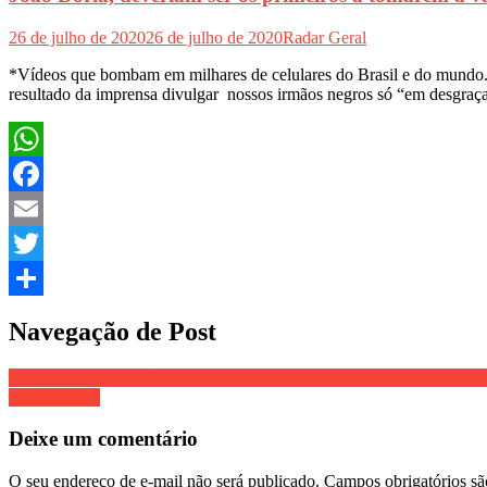
26 de julho de 2020
26 de julho de 2020
Radar Geral
*Vídeos que bombam em milhares de celulares do Brasil e do mundo. 
resultado da imprensa divulgar nossos irmãos negros só “em desgraça
WhatsApp
Facebook
Email
Twitter
Share
Navegação de Post
Roosivelt Agrizzi sofre grave acidente quando seguia de motocicleta 
Próximo post
Deixe um comentário
O seu endereço de e-mail não será publicado.
Campos obrigatórios s