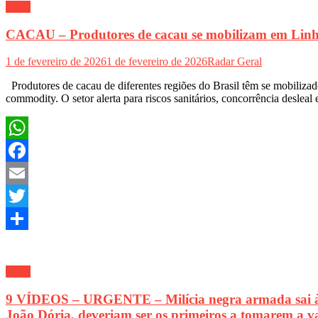
Geral
CACAU – Produtores de cacau se mobilizam em Linha
1 de fevereiro de 2026
1 de fevereiro de 2026
Radar Geral
Produtores de cacau de diferentes regiões do Brasil têm se mobiliz
commodity. O setor alerta para riscos sanitários, concorrência desle
WhatsApp
Facebook
Email
Twitter
Share
Geral
9 VÍDEOS – URGENTE – Milícia negra armada sai às r
João Dória, deveriam ser os primeiros a tomarem a v