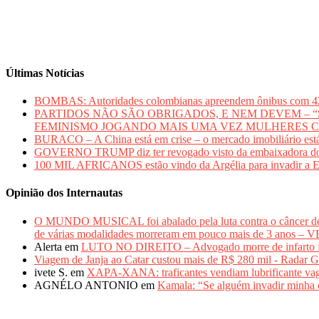
Últimas Notícias
BOMBAS: Autoridades colombianas apreendem ônibus com 420 qui
PARTIDOS NÃO SÃO OBRIGADOS, E NEM DEVEM – “Sem mu
FEMINISMO JOGANDO MAIS UMA VEZ MULHERES 
BURACO – A China está em crise – o mercado imobiliário está
GOVERNO TRUMP diz ter revogado visto da embaixadora do Bras
100 MIL AFRICANOS estão vindo da Argélia para inv
Opinião dos Internautas
O MUNDO MUSICAL foi abalado pela luta contra o câncer 
de várias modalidades morreram em pouco mais de 3 anos 
Alerta
em
LUTO NO DIREITO – Advogado morre de infarto fulm
Viagem de Janja ao Catar custou mais de R$ 280 mil - Radar G
ivete S.
em
XAPA-XANA: traficantes vendiam lubrificante vag
AGNÉLO ANTONIO
em
Kamala: “Se alguém invadir minha c