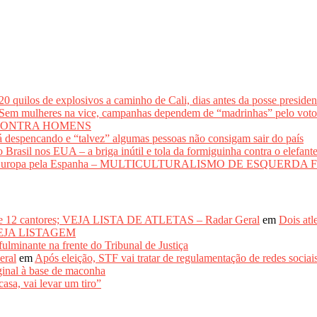
los de explosivos a caminho de Cali, dias antes da posse presidenci
lheres na vice, campanhas dependem de “madrinhas” pelo 
CONTRA HOMENS
 despencando e “talvez” algumas pessoas não consigam sair do país
il nos EUA – a briga inútil e tola da formiguinha contra o elefant
adir a Europa pela Espanha – MULTICULTURALISMO DE ESQUER
de 12 cantores; VEJA LISTA DE ATLETAS – Radar Geral
em
Dois atl
– VEJA LISTAGEM
inante na frente do Tribunal de Justiça
eral
em
Após eleição, STF vai tratar de regulamentação de re
inal à base de maconha
asa, vai levar um tiro”