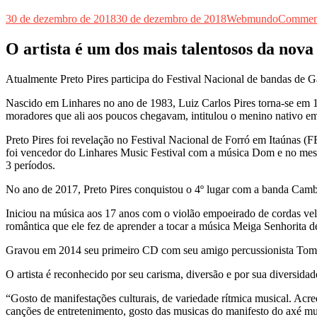
30 de dezembro de 2018
30 de dezembro de 2018
Webmundo
Commen
O artista é um dos mais talentosos da nova
Atualmente Preto Pires participa do Festival Nacional de bandas de
Nascido em Linhares no ano de 1983, Luiz Carlos Pires torna-se em 1
moradores que ali aos poucos chegavam, intitulou o menino nativo em
Preto Pires foi revelação no Festival Nacional de Forró em Itaúnas 
foi vencedor do Linhares Music Festival com a música Dom e no mesmo
3 períodos.
No ano de 2017, Preto Pires conquistou o 4º lugar com a banda Camba
Iniciou na música aos 17 anos com o violão empoeirado de cordas vel
romântica que ele fez de aprender a tocar a música Meiga Senhorita 
Gravou em 2014 seu primeiro CD com seu amigo percussionista Tom Lo
O artista é reconhecido por seu carisma, diversão e por sua diversida
“Gosto de manifestações culturais, de variedade rítmica musical. Acre
canções de entretenimento, gosto das musicas do manifesto do axé mu