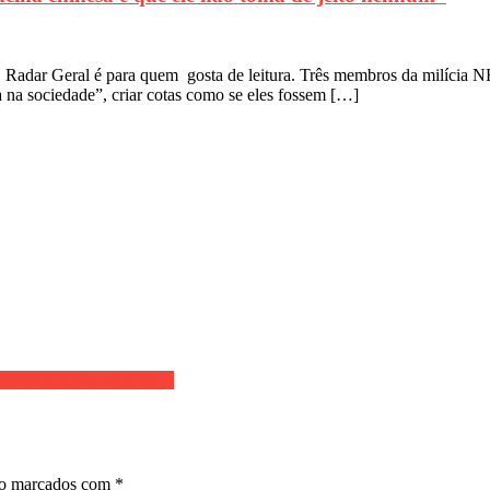
Radar Geral é para quem gosta de leitura. Três membros da milícia NFA
 na sociedade”, criar cotas como se eles fossem […]
para a posse de Bolsonaro
ão marcados com
*