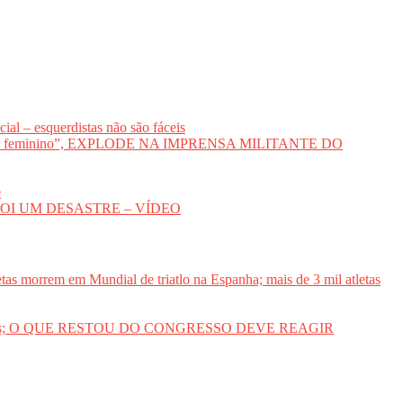
al – esquerdistas não são fáceis
voto feminino”, EXPLODE NA IMPRENSA MILITANTE DO
e
DA FOI UM DESASTRE – VÍDEO
etas morrem em Mundial de triatlo na Espanha; mais de 3 mil atletas
des sociais; O QUE RESTOU DO CONGRESSO DEVE REAGIR