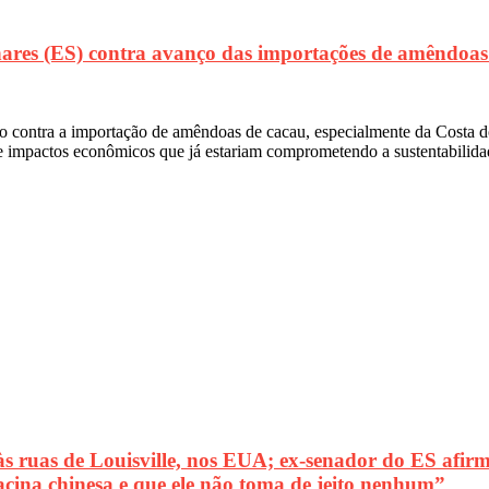
res (ES) contra avanço das importações de amêndoas 
ado contra a importação de amêndoas de cacau, especialmente da Costa
al e impactos econômicos que já estariam comprometendo a sustentabilida
uas de Louisville, nos EUA; ex-senador do ES afirma
acina chinesa e que ele não toma de jeito nenhum”