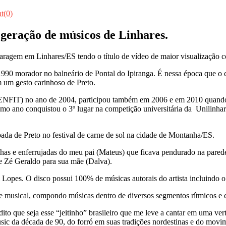
t(0)
 geração de músicos de Linhares.
 Garagem em Linhares/ES tendo o título de vídeo de maior visualizaç
990 morador no balneário de Pontal do Ipiranga. É nessa época que o c
 um gesto carinhoso de Preto.
(FENFIT) no ano de 2004, participou também em 2006 e em 2010 quando f
 ano conquistou o 3º lugar na competição universitária da Unilinhare
da de Preto no festival de carne de sol na cidade de Montanha/ES.
has e enferrujadas do meu pai (Mateus) que ficava pendurado na pared
de Zé Geraldo para sua mãe (Dalva).
pes. O disco possui 100% de músicas autorais do artista incluindo o s
de musical, compondo músicas dentro de diversos segmentos rítmicos e c
dito que seja esse “jeitinho” brasileiro que me leve a cantar em uma ver
sic da década de 90, do forró em suas tradições nordestinas e do movi