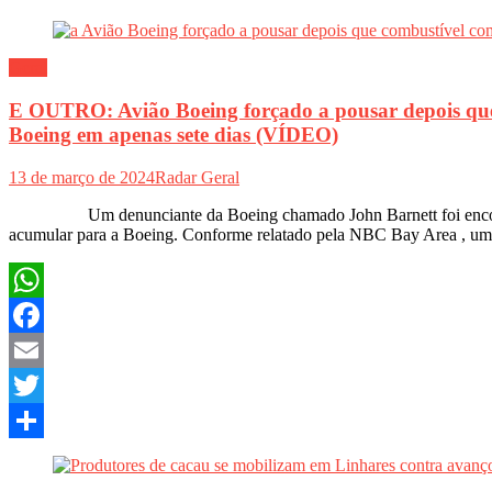
Geral
E OUTRO: Avião Boeing forçado a pousar depois que
Boeing em apenas sete dias (VÍDEO)
13 de março de 2024
Radar Geral
Um denunciante da Boeing chamado John Barnett foi encontrado m
acumular para a Boeing. Conforme relatado pela NBC Bay Area , uma
WhatsApp
Facebook
Email
Twitter
Share