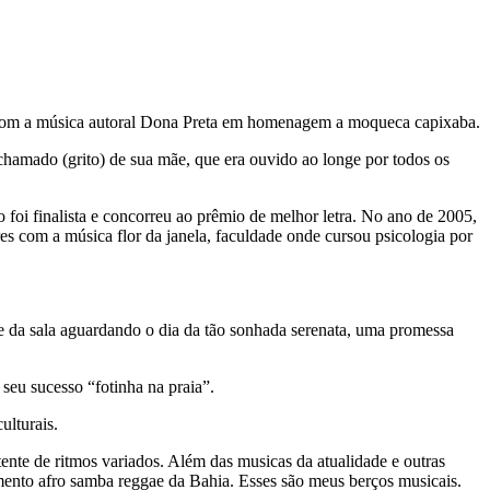
ão com a música autoral Dona Preta em homenagem a moqueca capixaba.
hamado (grito) de sua mãe, que era ouvido ao longe por todos os
oi finalista e concorreu ao prêmio de melhor letra. No ano de 2005,
s com a música flor da janela, faculdade onde cursou psicologia por
e da sala aguardando o dia da tão sonhada serenata, uma promessa
eu sucesso “fotinha na praia”.
ulturais.
tente de ritmos variados. Além das musicas da atualidade e outras
mento afro samba reggae da Bahia. Esses são meus berços musicais.