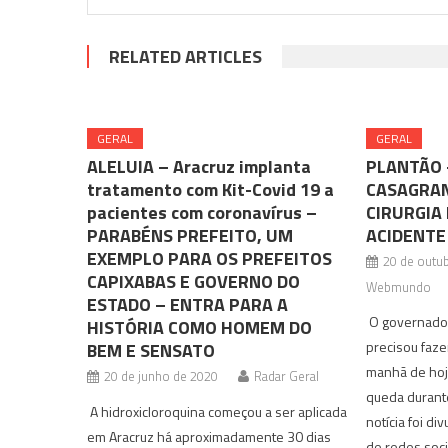
RELATED ARTICLES
GERAL
GERAL
ALELUIA – Aracruz implanta
PLANTÃO 
tratamento com Kit-Covid 19 a
CASAGRAN
pacientes com coronavírus –
CIRURGIA
PARABÉNS PREFEITO, UM
ACIDENTE
EXEMPLO PARA OS PREFEITOS
20 de outu
CAPIXABAS E GOVERNO DO
Webmundo
ESTADO – ENTRA PARA A
O governador
HISTÓRIA COMO HOMEM DO
precisou faze
BEM E SENSATO
manhã de hoj
20 de junho de 2020
Radar Geral
queda durante
A hidroxicloroquina começou a ser aplicada
notícia foi d
em Aracruz há aproximadamente 30 dias
de redes soc