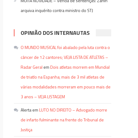
MUITA NOVIDADE – Venda de sentenças: Zanin
arquiva inquérito contra ministro do STJ
OPINIÃO DOS INTERNAUTAS
O MUNDO MUSICAL foi abalado pela luta contra o
câncer de 12 cantores; VEJA LISTA DE ATLETAS –
Radar Geral
em
Dois atletas morrem em Mundial
de triatlo na Espanha; mais de 3 mil atletas de
várias modalidades morreram em pouco mais de
3 anos – VEJA LISTAGEM
Alerta
em
LUTO NO DIREITO – Advogado morre
de infarto fulminante na frente do Tribunal de
Justiça