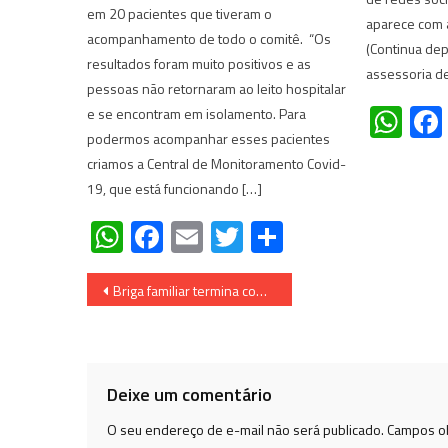
em 20 pacientes que tiveram o
aparece com a
acompanhamento de todo o comitê. “Os
(Continua dep
resultados foram muito positivos e as
assessoria d
pessoas não retornaram ao leito hospitalar
Wh
e se encontram em isolamento. Para
podermos acompanhar esses pacientes
criamos a Central de Monitoramento Covid-
19, que está funcionando […]
WhatsApp
Facebook
Email
Twitter
Share
Navegação
Briga familiar termina com mordida na orelha e facada no peito em Linhares (ES)
de
Post
Deixe um comentário
O seu endereço de e-mail não será publicado.
Campos ob