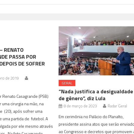
– RENATO
DE PASSA POR
 DEPOIS DE SOFRER
bro de 2019
GERAL
“Nada justifica a desigualdade
 Renato Casagrande (PSB)
de gênero”, diz Lula
r uma cirurgia na mão, na
8 de março de 2023
Radar Geral
e (20), após sofrer uma
Em cerimônia no Palácio do Planalto,
 uma partida de futebol. A
presidente assina atos que serão enviad
ivulgada por ele mesmo através
ao Congresso e decretos que promovem 
iais. Na foto Casagrande