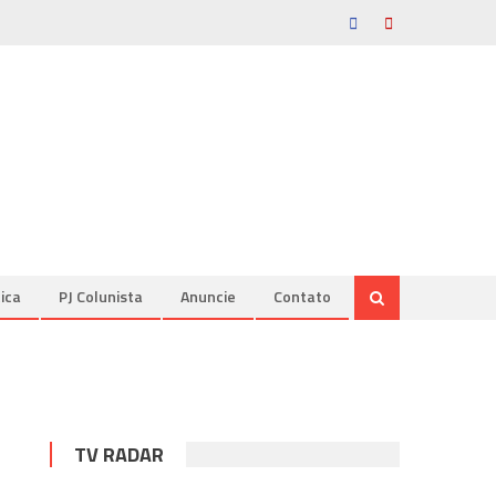
tica
PJ Colunista
Anuncie
Contato
TV RADAR