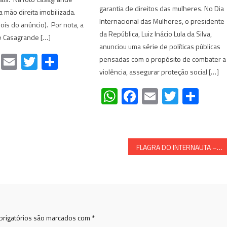
garantia de direitos das mulheres. No Dia
 mão direita imobilizada.
Internacional das Mulheres, o presidente
ois do anúncio). Por nota, a
da República, Luiz Inácio Lula da Silva,
e Casagrande […]
anunciou uma série de políticas públicas
atsApp
Facebook
Email
Twitter
Share
pensadas com o propósito de combater a
violência, assegurar proteção social […]
WhatsApp
Facebook
Email
Twitte
Sha
FLAGRA DO INTERNAUTA – esgoto a céu aberto em Regência, cartão postal de Linhares ES
rigatórios são marcados com
*