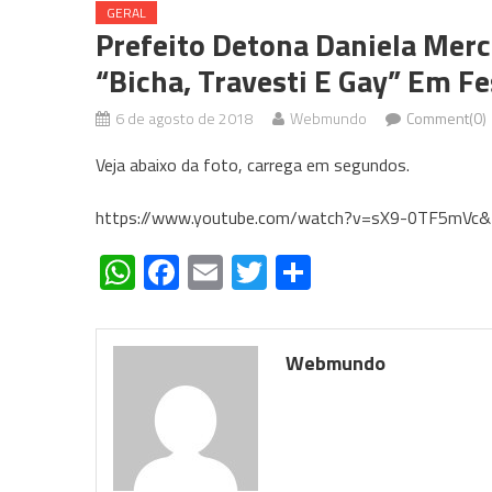
GERAL
Prefeito Detona Daniela Mer
“Bicha, Travesti E Gay” Em Fe
6 de agosto de 2018
Webmundo
Comment(0)
Veja abaixo da foto, carrega em segundos.
https://www.youtube.com/watch?v=sX9-0TF5mVc&f
WhatsApp
Facebook
Email
Twitter
Share
Webmundo