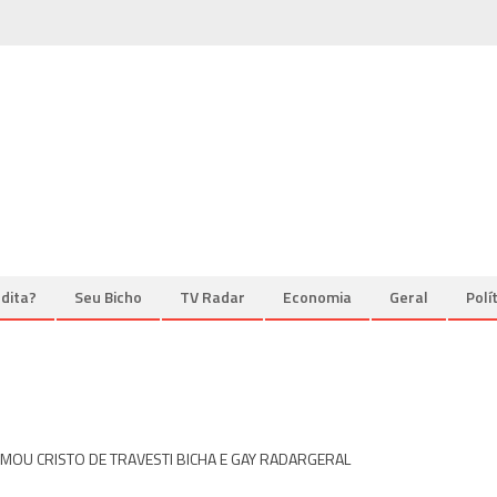
dita?
Seu Bicho
TV Radar
Economia
Geral
Polí