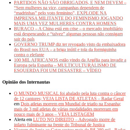
PARTIDOS NÃO SÃO OBRIGADOS, E NEM DEVEM –
“Sem mulheres na vice, campanhas dependem de
“madrinhas” pelo voto feminino”, EXPLODE NA
IMPRENSA MILITANTE DO FEMINISMO JOGANDO
MAIS UMA VEZ MULHERES CONTRA HOMENS
BURACO – A China está em crise – o mercado imobiliário
está despencando e “talvez” algumas pessoas não consigam
sair do país
GOVERNO TRUMP diz ter revogado visto da embaixadora
do Brasil nos EUA – a briga inútil e tola da formiguinha
contra o elefante
100 MIL AFRICANOS estão vindo da Argélia para invadir a
Europa pela Espanha – MULTICULTURALISMO DE
ESQUERDA FOI UM DESASTRE – VÍDEO
Opinião dos Internautas
O MUNDO MUSICAL foi abalado pela luta contra o câncer
de 12 cantores; VEJA LISTA DE ATLETAS – Radar Geral
em
Dois atletas morrem em Mundial de triatlo na Espanha;
mais de 3 mil atletas de várias modalidades morreram em
pouco mais de 3 anos – VEJA LISTAGEM
Alerta
em
LUTO NO DIREITO – Advogado morre de
infarto fulminante na frente do Tribunal de Justiça
Viagem de Janja ao Catar custou mais de R$ 280 mil - Radar