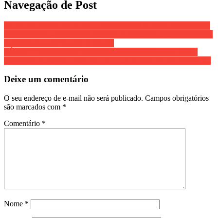
Navegação de Post
SEDE DE PERSEGUIÇÃO – Moraes decreta prisão domiciliar de
Jair Bolsonaro – MORAES DOBRA A APOSTA COM TRUMP E
PODEMOS AFUNDAR JUNTOS
VÍDEO – Trump manda recado ASSUSTADOR para o STF –
GRANDE JORNAL DIZ QUE STF DEU GOLPE DE ESTADO
Deixe um comentário
O seu endereço de e-mail não será publicado.
Campos obrigatórios
são marcados com
*
Comentário
*
Nome
*