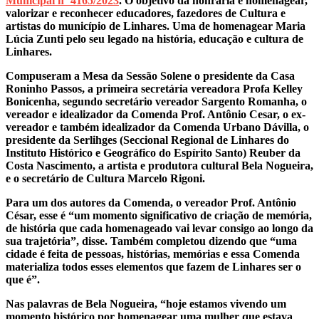
Municipal nº 4165/2023
. O objetivo da honraria é homenagear,
valorizar e reconhecer educadores, fazedores de Cultura e
artistas do município de Linhares. Uma de homenagear Maria
Lúcia Zunti pelo seu legado na história, educação e cultura de
Linhares.
Compuseram a Mesa da Sessão Solene o presidente da Casa
Roninho Passos, a primeira secretária vereadora Profa Kelley
Bonicenha, segundo secretário vereador Sargento Romanha, o
vereador e idealizador da Comenda Prof. Antônio Cesar, o ex-
vereador e também idealizador da Comenda Urbano Dávilla, o
presidente da Serlihges (Seccional Regional de Linhares do
Instituto Histórico e Geográfico do Espírito Santo) Reuber da
Costa Nascimento, a artista e produtora cultural Bela Nogueira,
e o secretário de Cultura Marcelo Rigoni.
Para um dos autores da Comenda, o vereador Prof. Antônio
César, esse é “um momento significativo de criação de memória,
de história que cada homenageado vai levar consigo ao longo da
sua trajetória”, disse. Também completou dizendo que “uma
cidade é feita de pessoas, histórias, memórias e essa Comenda
materializa todos esses elementos que fazem de Linhares ser o
que é”.
Nas palavras de Bela Nogueira, “hoje estamos vivendo um
momento histórico por homenagear uma mulher que estava