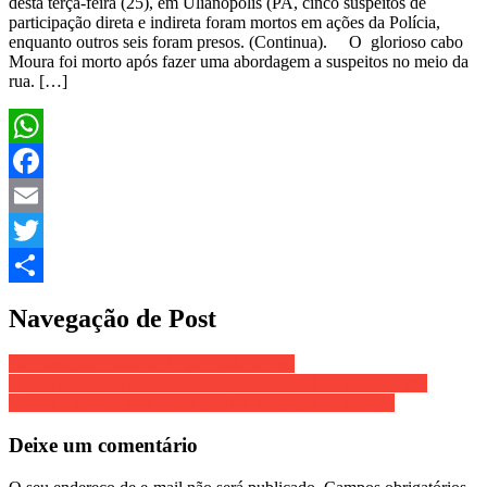
desta terça-feira (25), em Ulianópolis (PA, cinco suspeitos de
participação direta e indireta foram mortos em ações da Polícia,
enquanto outros seis foram presos. (Continua). O glorioso cabo
Moura foi morto após fazer uma abordagem a suspeitos no meio da
rua. […]
WhatsApp
Facebook
Email
Twitter
Share
Navegação de Post
Em Linhares, clima da Copa ainda morno
Donos de bares em Linhares investem até R$ 20 mil com trio
elétrico e artistas para atrair público nos jogos da seleção
Deixe um comentário