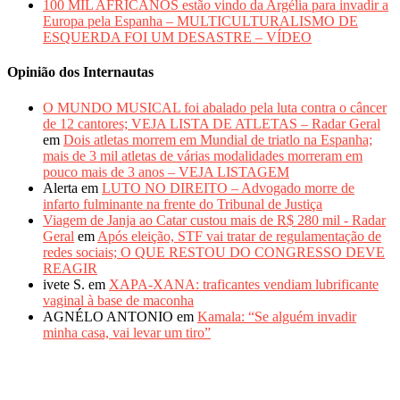
100 MIL AFRICANOS estão vindo da Argélia para invadir a
Europa pela Espanha – MULTICULTURALISMO DE
ESQUERDA FOI UM DESASTRE – VÍDEO
Opinião dos Internautas
O MUNDO MUSICAL foi abalado pela luta contra o câncer
de 12 cantores; VEJA LISTA DE ATLETAS – Radar Geral
em
Dois atletas morrem em Mundial de triatlo na Espanha;
mais de 3 mil atletas de várias modalidades morreram em
pouco mais de 3 anos – VEJA LISTAGEM
Alerta
em
LUTO NO DIREITO – Advogado morre de
infarto fulminante na frente do Tribunal de Justiça
Viagem de Janja ao Catar custou mais de R$ 280 mil - Radar
Geral
em
Após eleição, STF vai tratar de regulamentação de
redes sociais; O QUE RESTOU DO CONGRESSO DEVE
REAGIR
ivete S.
em
XAPA-XANA: traficantes vendiam lubrificante
vaginal à base de maconha
AGNÉLO ANTONIO
em
Kamala: “Se alguém invadir
minha casa, vai levar um tiro”