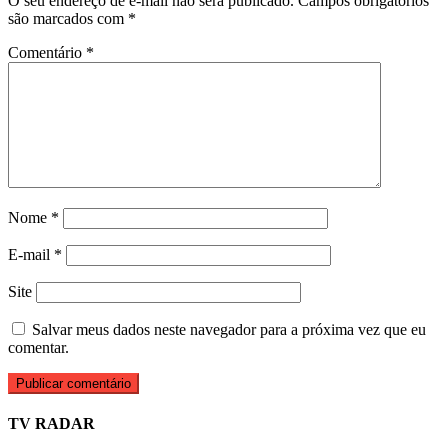
O seu endereço de e-mail não será publicado.
Campos obrigatórios
são marcados com
*
Comentário
*
Nome
*
E-mail
*
Site
Salvar meus dados neste navegador para a próxima vez que eu
comentar.
TV RADAR