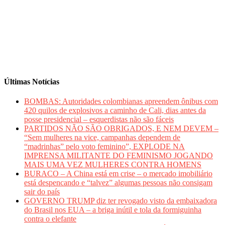
Últimas Notícias
BOMBAS: Autoridades colombianas apreendem ônibus com
420 quilos de explosivos a caminho de Cali, dias antes da
posse presidencial – esquerdistas não são fáceis
PARTIDOS NÃO SÃO OBRIGADOS, E NEM DEVEM –
“Sem mulheres na vice, campanhas dependem de
“madrinhas” pelo voto feminino”, EXPLODE NA
IMPRENSA MILITANTE DO FEMINISMO JOGANDO
MAIS UMA VEZ MULHERES CONTRA HOMENS
BURACO – A China está em crise – o mercado imobiliário
está despencando e “talvez” algumas pessoas não consigam
sair do país
GOVERNO TRUMP diz ter revogado visto da embaixadora
do Brasil nos EUA – a briga inútil e tola da formiguinha
contra o elefante