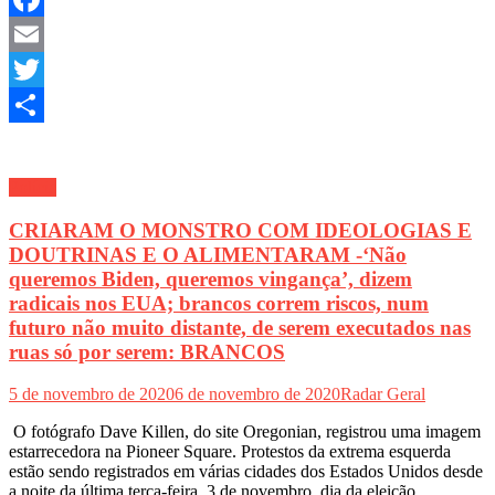
Facebook
Email
Twitter
Share
Polícia
CRIARAM O MONSTRO COM IDEOLOGIAS E
DOUTRINAS E O ALIMENTARAM -‘Não
queremos Biden, queremos vingança’, dizem
radicais nos EUA; brancos correm riscos, num
futuro não muito distante, de serem executados nas
ruas só por serem: BRANCOS
5 de novembro de 2020
6 de novembro de 2020
Radar Geral
O fotógrafo Dave Killen, do site Oregonian, registrou uma imagem
estarrecedora na Pioneer Square. Protestos da extrema esquerda
estão sendo registrados em várias cidades dos Estados Unidos desde
a noite da última terça-feira, 3 de novembro, dia da eleição