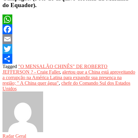
do Equador).
WhatsApp
Facebook
Email
Twitter
Tagged
"O MENSALÃO CHINÊS" DE ROBERTO
Share
JEFFERSON ? - Craig Faller
,
alertou que a China está aproveitando
a corrupção na América Latina para expandir sua presença na
região; " A China quer água"
,
chefe do Comando Sul dos Estados
Unidos
Radar Geral