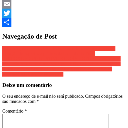
Facebook
Email
Twitter
Share
Navegação de Post
FUNDAÇÃO RENOVA – Estudo inédito identifica o risco de
extinção de espécies aquáticas da bacia do rio Doce
PREÇOS DE COMBUSTÍVEIS E GÁS – OPEP não aumentará
produção para baixar preços, enquanto Biden implora o contrário;
Biden cancelou perfuração no Alasca e acabou com oleoduto
Keystone XL e preços dispararam
Deixe um comentário
O seu endereço de e-mail não será publicado.
Campos obrigatórios
são marcados com
*
Comentário
*