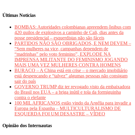
Últimas Notícias
BOMBAS: Autoridades colombianas apreendem ônibus com
420 quilos de explosivos a caminho de Cali, dias antes da
posse presidencial – esquerdistas não são fáceis
PARTIDOS NÃO SÃO OBRIGADOS, E NEM DEVEM –
“Sem mulheres na vice, campanhas dependem de
“madrinhas” pelo voto feminino”, EXPLODE NA
IMPRENSA MILITANTE DO FEMINISMO JOGANDO
MAIS UMA VEZ MULHERES CONTRA HOMENS
BURACO – A China está em crise – o mercado imobiliário
está despencando e “talvez” algumas pessoas não consigam
sair do país
GOVERNO TRUMP diz ter revogado visto da embaixadora
do Brasil nos EUA – a briga inútil e tola da formiguinha
contra o elefante
100 MIL AFRICANOS estão vindo da Argélia para invadir a
Europa pela Espanha – MULTICULTURALISMO DE
ESQUERDA FOI UM DESASTRE – VÍDEO
Opinião dos Internautas