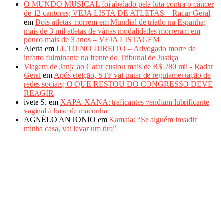
O MUNDO MUSICAL foi abalado pela luta contra o câncer
de 12 cantores; VEJA LISTA DE ATLETAS – Radar Geral
em
Dois atletas morrem em Mundial de triatlo na Espanha;
mais de 3 mil atletas de várias modalidades morreram em
pouco mais de 3 anos – VEJA LISTAGEM
Alerta
em
LUTO NO DIREITO – Advogado morre de
infarto fulminante na frente do Tribunal de Justiça
Viagem de Janja ao Catar custou mais de R$ 280 mil - Radar
Geral
em
Após eleição, STF vai tratar de regulamentação de
redes sociais; O QUE RESTOU DO CONGRESSO DEVE
REAGIR
ivete S.
em
XAPA-XANA: traficantes vendiam lubrificante
vaginal à base de maconha
AGNÉLO ANTONIO
em
Kamala: “Se alguém invadir
minha casa, vai levar um tiro”