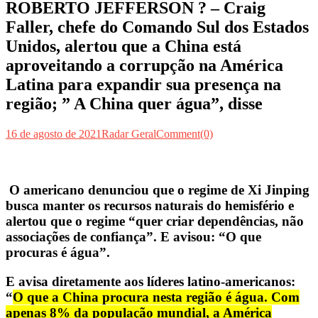
ROBERTO JEFFERSON ? – Craig
Faller, chefe do Comando Sul dos Estados
Unidos, alertou que a China está
aproveitando a corrupção na América
Latina para expandir sua presença na
região; ” A China quer água”, disse
16 de agosto de 2021
Radar Geral
Comment(0)
O americano denunciou que o regime de Xi Jinping
busca manter os recursos naturais do hemisfério e
alertou que o regime “quer criar dependências, não
associações de confiança”. E avisou: “O que
procuras é água”.
E avisa diretamente aos líderes latino-americanos:
“
O que a China procura nesta região é água. Com
apenas 8% da população mundial, a América