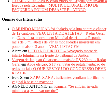
100 MIL AFRICANOS estão vindo da Argélia para invadir a
Europa pela Espanha – MULTICULTURALISMO DE
ESQUERDA FOI UM DESASTRE – VÍDEO
Opinião dos Internautas
O MUNDO MUSICAL foi abalado pela luta contra o câncer
de 12 cantores; VEJA LISTA DE ATLETAS – Radar Geral
em
Dois atletas morrem em Mundial de triatlo na Espanha;
mais de 3 mil atletas de várias modalidades morreram em
pouco mais de 3 anos – VEJA LISTAGEM
Alerta
em
LUTO NO DIREITO – Advogado morre de
infarto fulminante na frente do Tribunal de Justiça
Viagem de Janja ao Catar custou mais de R$ 280 mil - Radar
Geral
em
Após eleição, STF vai tratar de regulamentação de
redes sociais; O QUE RESTOU DO CONGRESSO DEVE
REAGIR
ivete S.
em
XAPA-XANA: traficantes vendiam lubrificante
vaginal à base de maconha
AGNÉLO ANTONIO
em
Kamala: “Se alguém invadir
minha casa, vai levar um tiro”