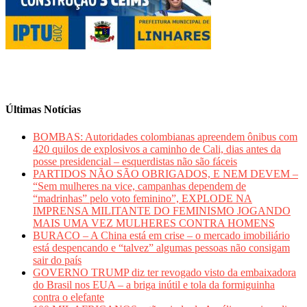
Últimas Notícias
BOMBAS: Autoridades colombianas apreendem ônibus com
420 quilos de explosivos a caminho de Cali, dias antes da
posse presidencial – esquerdistas não são fáceis
PARTIDOS NÃO SÃO OBRIGADOS, E NEM DEVEM –
“Sem mulheres na vice, campanhas dependem de
“madrinhas” pelo voto feminino”, EXPLODE NA
IMPRENSA MILITANTE DO FEMINISMO JOGANDO
MAIS UMA VEZ MULHERES CONTRA HOMENS
BURACO – A China está em crise – o mercado imobiliário
está despencando e “talvez” algumas pessoas não consigam
sair do país
GOVERNO TRUMP diz ter revogado visto da embaixadora
do Brasil nos EUA – a briga inútil e tola da formiguinha
contra o elefante