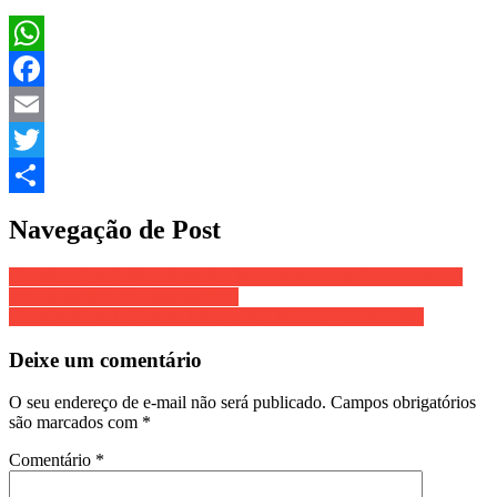
WhatsApp
Facebook
Email
Twitter
Share
Navegação de Post
Coordenadora belisca aluna de cinco anos em escola e o caso vai
para na polícia em Linhares (ES)
Fotos inéditas da Pastora Juliana em Linhares – acompanhe
Deixe um comentário
O seu endereço de e-mail não será publicado.
Campos obrigatórios
são marcados com
*
Comentário
*