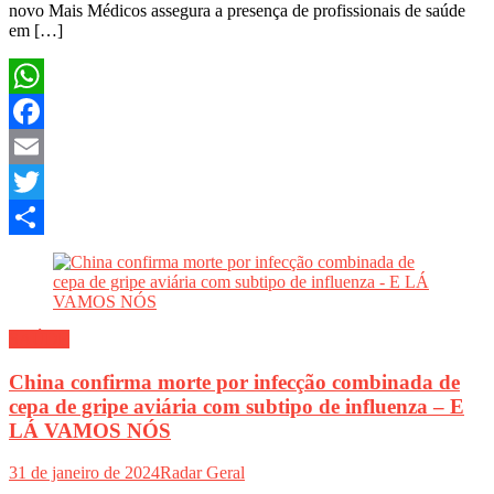
novo Mais Médicos assegura a presença de profissionais de saúde
em […]
WhatsApp
Facebook
Email
Twitter
Share
SAÚDE
China confirma morte por infecção combinada de
cepa de gripe aviária com subtipo de influenza – E
LÁ VAMOS NÓS
31 de janeiro de 2024
Radar Geral