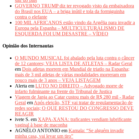
sair do país
GOVERNO TRUMP diz ter revogado visto da embaixadora
do Brasil nos EUA – a briga inútil e tola da formiguinha
contra o elefante
100 MIL AFRICANOS estão vindo da Argélia para invadir a
Europa pela Espanha – MULTICULTURALISMO DE
ESQUERDA FOI UM DESASTRE – VÍDEO
Opinião dos Internautas
O MUNDO MUSICAL foi abalado pela luta contra o câncer
de 12 cantores; VEJA LISTA DE ATLETAS – Radar Geral
em
Dois atletas morrem em Mundial de triatlo na Espanha;
mais de 3 mil atletas de várias modalidades morreram em
pouco mais de 3 anos – VEJA LISTAGEM
Alerta
em
LUTO NO DIREITO – Advogado morre de
infarto fulminante na frente do Tribunal de Justiça
Viagem de Janja ao Catar custou mais de R$ 280 mil - Radar
Geral
em
Após eleição, STF vai tratar de regulamentação de
redes sociais; O QUE RESTOU DO CONGRESSO DEVE
REAGIR
ivete S.
em
XAPA-XANA: traficantes vendiam lubrificante
vaginal à base de maconha
AGNÉLO ANTONIO
em
Kamala: “Se alguém invadir
minha casa, vai levar um tiro”