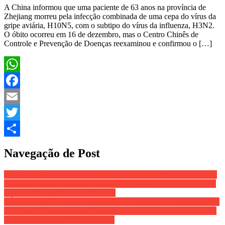
A China informou que uma paciente de 63 anos na província de
Zhejiang morreu pela infecção combinada de uma cepa do vírus da
gripe aviária, H10N5, com o subtipo do vírus da influenza, H3N2.
O óbito ocorreu em 16 de dezembro, mas o Centro Chinês de
Controle e Prevenção de Doenças reexaminou e confirmou o […]
WhatsApp
Facebook
Email
Twitter
Share
Navegação de Post
ALERTA DA NORUEGA – sobre riscos de vacinação para idosos
e doentes após 23 pessoas morrerem no país depois de receberem a
vacina; caso segue em investigação
VÍDEO PROBLEMAS – sérios para Joe Biden, “O Fraudulento” –
Caravana de imigrantes em massa de Honduras passa pela fronteira
da Guatemala a caminho dos EUA