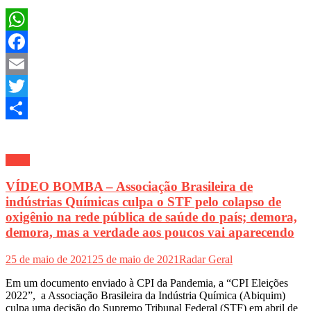
WhatsApp
Facebook
Email
Twitter
Share
Geral
VÍDEO BOMBA – Associação Brasileira de
indústrias Químicas culpa o STF pelo colapso de
oxigênio na rede pública de saúde do país; demora,
demora, mas a verdade aos poucos vai aparecendo
25 de maio de 2021
25 de maio de 2021
Radar Geral
Em um documento enviado à CPI da Pandemia, a “CPI Eleições
2022”, a Associação Brasileira da Indústria Química (Abiquim)
culpa uma decisão do Supremo Tribunal Federal (STF) em abril de