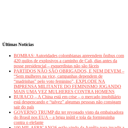
Últimas Notícias
BOMBAS: Autoridades colombianas apreendem ônibus com
420 quilos de explosivos a caminho de Cali, dias antes da
posse presidencial – esquerdistas não são fáceis
PARTIDOS NÃO SÃO OBRIGADOS, E NEM DEVEM –
“Sem mulheres na vice, campanhas dependem de
“madrinhas” pelo voto feminino”, EXPLODE NA
IMPRENSA MILITANTE DO FEMINISMO JOGANDO
MAIS UMA VEZ MULHERES CONTRA HOMENS
BURACO – A China está em crise – o mercado imobiliário
está despencando e “talvez” algumas pessoas não consigam
sair do país
GOVERNO TRUMP diz ter revogado visto da embaixadora
do Brasil nos EUA – a briga inútil e tola da formiguinha
contra o elefante
100 MIL AFRICANOS estão vindo da Argélia para invadir a