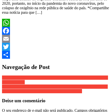
2020, portanto, no início da pandemia do novo coronavírus, pelo
colapso de oxigênio na rede pública de saúde do país. *Compartilhe
essa notícia para que […]
WhatsApp
Facebook
Email
Twitter
Share
Navegação de Post
CORONAVIRUS – Duas mulheres suspeita de contrair doença em
praia capixaba
COMEÇOU – Roubadas máscaras no Hospital de Elvas, em Santa
Luzia, que estavam protegidas em sala com código
Deixe um comentário
O seu endereço de e-mail não será publicado.
Campos obrigatórios