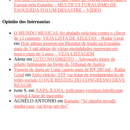
Europa pela Espanha – MULTICULTURALISMO DE
ESQUERDA FOI UM DESASTRE – VÍDEO
Opinião dos Internautas
O MUNDO MUSICAL foi abalado pela luta contra o câncer
de 12 cantores; VEJA LISTA DE ATLETAS – Radar Geral
em
Dois atletas morrem em Mundial de triatlo na Espanha;
mais de 3 mil atletas de várias modalidades morreram em
pouco mais de 3 anos – VEJA LISTAGEM
Alerta
em
LUTO NO DIREITO – Advogado morre de
infarto fulminante na frente do Tribunal de Justiça
Viagem de Janja ao Catar custou mais de R$ 280 mil - Radar
Geral
em
Após eleição, STF vai tratar de regulamentação de
redes sociais; O QUE RESTOU DO CONGRESSO DEVE
REAGIR
ivete S.
em
XAPA-XANA: traficantes vendiam lubrificante
vaginal à base de maconha
AGNÉLO ANTONIO
em
Kamala: “Se alguém invadir
minha casa, vai levar um tiro”