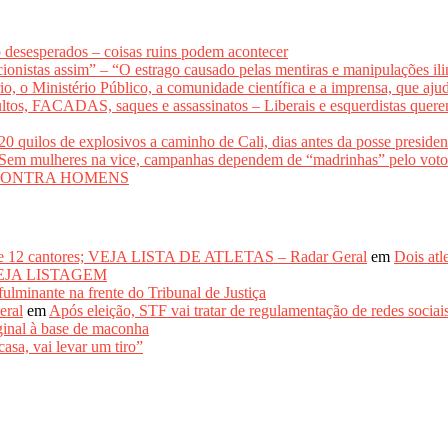
o desesperados – coisas ruins podem acontecer
onistas assim” – “O estrago causado pelas mentiras e manipulações il
rio, o Ministério Público, a comunidade científica e a imprensa, que aj
, FACADAS, saques e assassinatos – Liberais e esquerdistas querem i
los de explosivos a caminho de Cali, dias antes da posse presidenci
lheres na vice, campanhas dependem de “madrinhas” pelo 
CONTRA HOMENS
de 12 cantores; VEJA LISTA DE ATLETAS – Radar Geral
em
Dois atl
– VEJA LISTAGEM
inante na frente do Tribunal de Justiça
eral
em
Após eleição, STF vai tratar de regulamentação de re
inal à base de maconha
asa, vai levar um tiro”