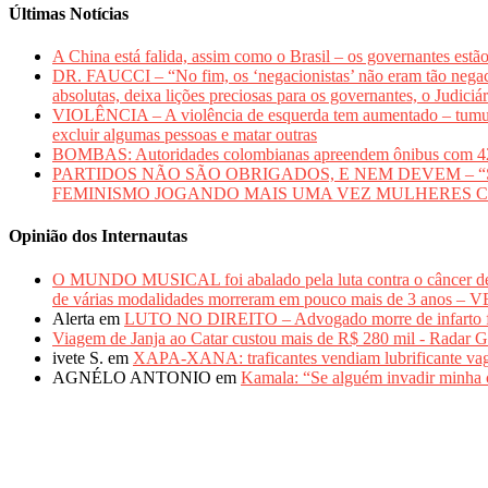
Últimas Notícias
A China está falida, assim como o Brasil – os governantes estã
DR. FAUCCI – “No fim, os ‘negacionistas’ não eram tão negaci
absolutas, deixa lições preciosas para os governantes, o Judiciá
VIOLÊNCIA – A violência de esquerda tem aumentado – tumultos
excluir algumas pessoas e matar outras
BOMBAS: Autoridades colombianas apreendem ônibus com 420 qui
PARTIDOS NÃO SÃO OBRIGADOS, E NEM DEVEM – “Sem mu
FEMINISMO JOGANDO MAIS UMA VEZ MULHERES 
Opinião dos Internautas
O MUNDO MUSICAL foi abalado pela luta contra o câncer 
de várias modalidades morreram em pouco mais de 3 anos 
Alerta
em
LUTO NO DIREITO – Advogado morre de infarto fulm
Viagem de Janja ao Catar custou mais de R$ 280 mil - Radar G
ivete S.
em
XAPA-XANA: traficantes vendiam lubrificante vag
AGNÉLO ANTONIO
em
Kamala: “Se alguém invadir minha c