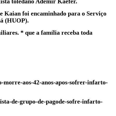
lista toledano Ademir Kaefer.
de Kaian foi encaminhado para o Serviço
aná (HUOP).
liares. * que a família receba toda
o-morre-aos-42-anos-apos-sofrer-infarto-
ista-de-grupo-de-pagode-sofre-infarto-