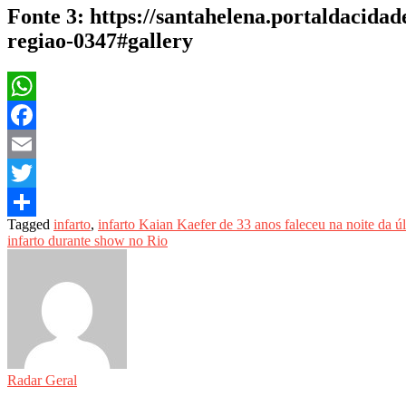
Fonte 3: https://santahelena.portaldacid
regiao-0347#gallery
WhatsApp
Facebook
Email
Twitter
Tagged
infarto
,
infarto Kaian Kaefer de 33 anos faleceu na noite da úl
Share
infarto durante show no Rio
Radar Geral