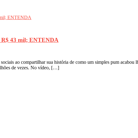
ar R$ 43 mil; ENTENDA
iais ao compartilhar sua história de como um simples pum acabou lhe
ilhões de vezes. No vídeo, […]