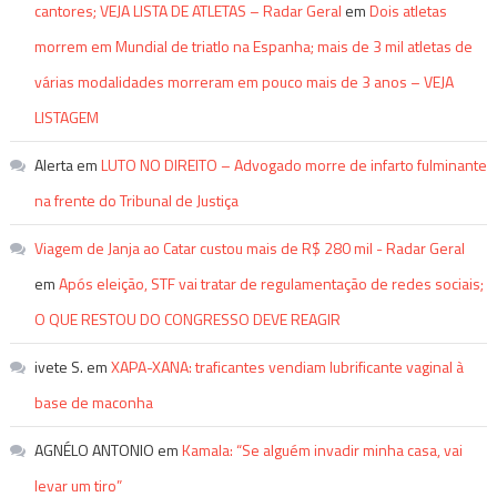
cantores; VEJA LISTA DE ATLETAS – Radar Geral
em
Dois atletas
morrem em Mundial de triatlo na Espanha; mais de 3 mil atletas de
várias modalidades morreram em pouco mais de 3 anos – VEJA
LISTAGEM
Alerta
em
LUTO NO DIREITO – Advogado morre de infarto fulminante
na frente do Tribunal de Justiça
Viagem de Janja ao Catar custou mais de R$ 280 mil - Radar Geral
em
Após eleição, STF vai tratar de regulamentação de redes sociais;
O QUE RESTOU DO CONGRESSO DEVE REAGIR
ivete S.
em
XAPA-XANA: traficantes vendiam lubrificante vaginal à
base de maconha
AGNÉLO ANTONIO
em
Kamala: “Se alguém invadir minha casa, vai
levar um tiro”