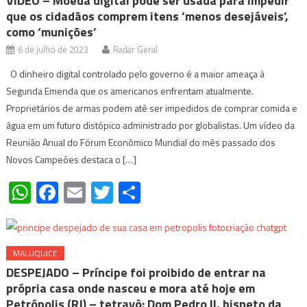
VÍDEO – Moeda digital pode ser usada para impedir
que os cidadãos comprem itens ‘menos desejáveis’,
como ‘munições’
6 de julho de 2023
Radar Geral
O dinheiro digital controlado pelo governo é a maior ameaça à
Segunda Emenda que os americanos enfrentam atualmente.
Proprietários de armas podem até ser impedidos de comprar comida e
água em um futuro distópico administrado por globalistas. Um vídeo da
Reunião Anual do Fórum Econômico Mundial do mês passado dos
Novos Campeões destaca o […]
WhatsApp
Facebook
Email
Twitter
Share
MALUQUICE
DESPEJADO – Príncipe foi proibido de entrar na
própria casa onde nasceu e mora até hoje em
Petrópolis (RJ) – tetravô: Dom Pedro II, bisneto da