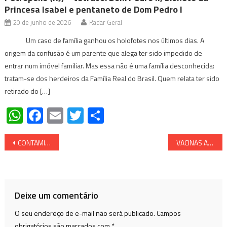
Princesa Isabel e pentaneto de Dom Pedro I
20 de junho de 2026
Radar Geral
Um caso de família ganhou os holofotes nos últimos dias. A
origem da confusão é um parente que alega ter sido impedido de
entrar num imóvel familiar. Mas essa não é uma família desconhecida:
tratam-se dos herdeiros da Família Real do Brasil. Quem relata ter sido
retirado do […]
WhatsApp
Facebook
Email
Twitter
Share
Navegação
CONTAMINAÇÃO POR VACINA – Novo estudo implica anticorpos COVID-19 transportados pelo ar após a vacinação – “Contaminação SHEDDING”
VACINAS A JOVENS – Consultor de vacinas da FDA adverte que jovens saudáveis ​​não devem receber novo reforço bivalente COVID (Vídeo)
de
Post
Deixe um comentário
O seu endereço de e-mail não será publicado.
Campos
obrigatórios são marcados com
*