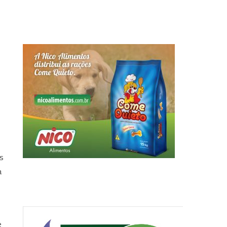
s
os
a
e