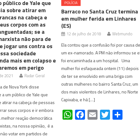
o público de Yale que
POLÍCIA
ia sobre atirar em
Barraco no Santa Cruz termina
rancas na cabeça e
em mulher ferida em Linhares
seus corpos com as
(ES)
nguentadas; se a
12 de julho de 2018
Webmundo
marxista não para de
Ela contou que a confusão foi por causa d
e jogar uns contra os
ossa sociedade
um ex-namorado. A PM não informou se e
inda mais em colapso e
foi encaminhada a um hospital. Uma
aremos em perigo
mulher foi esfaqueada ontem (11) depois
 de 2021
Radar Geral
de ter se envolvido em uma briga com
outras mulheres no bairro Santa Cruz, um
a de Nova York disse
dos mais violentos de Linhares, no Norte
 a um público de Yale que
Capixaba, e há […]
e atirar na cabeça de pessoas
rrar seus corpos e ir embora
WhatsApp
Facebook
Email
Twitte
Sha
A melhor reação democrática
xistas, na nossa opinião, é a
não votar em partidos de