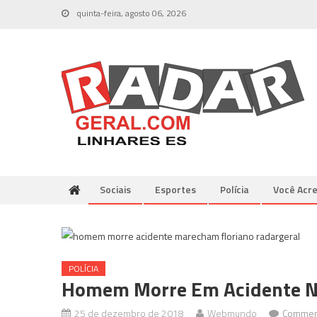
Skip
quinta-feira, agosto 06, 2026
to
content
Sociais
Esportes
Polícia
Você Acre
POLÍCIA
Homem Morre Em Acidente Na
25 de dezembro de 2018
Webmundo
Commen