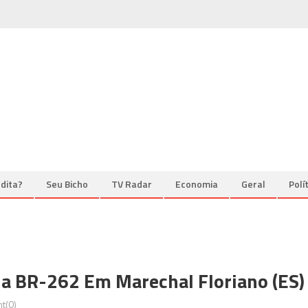
dita?
Seu Bicho
TV Radar
Economia
Geral
Polí
 BR-262 Em Marechal Floriano (ES)
t(0)