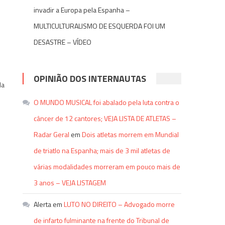
invadir a Europa pela Espanha –
MULTICULTURALISMO DE ESQUERDA FOI UM
DESASTRE – VÍDEO
e
OPINIÃO DOS INTERNAUTAS
la
O MUNDO MUSICAL foi abalado pela luta contra o
câncer de 12 cantores; VEJA LISTA DE ATLETAS –
Radar Geral
em
Dois atletas morrem em Mundial
de triatlo na Espanha; mais de 3 mil atletas de
várias modalidades morreram em pouco mais de
r
re
3 anos – VEJA LISTAGEM
Alerta
em
LUTO NO DIREITO – Advogado morre
de infarto fulminante na frente do Tribunal de