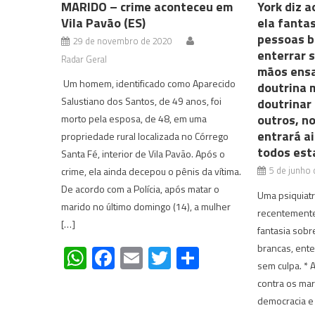
MARIDO – crime aconteceu em
York diz a
Vila Pavão (ES)
ela fantas
pessoas b
29 de novembro de 2020
enterrar 
Radar Geral
mãos ensa
Um homem, identificado como Aparecido
doutrina 
Salustiano dos Santos, de 49 anos, foi
doutrinar 
outros, n
morto pela esposa, de 48, em uma
entrará a
propriedade rural localizada no Córrego
todos est
Santa Fé, interior de Vila Pavão. Após o
5 de junho
crime, ela ainda decepou o pênis da vítima.
De acordo com a Polícia, após matar o
Uma psiquiatr
marido no último domingo (14), a mulher
recentemente
[…]
fantasia sobr
brancas, ente
WhatsApp
Facebook
Email
Twitter
Share
sem culpa. * 
contra os mar
democracia e 