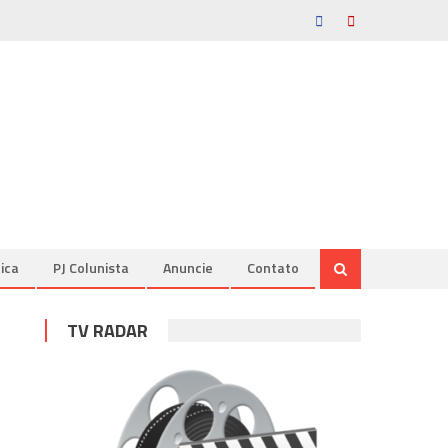
tica
PJ Colunista
Anuncie
Contato
TV RADAR