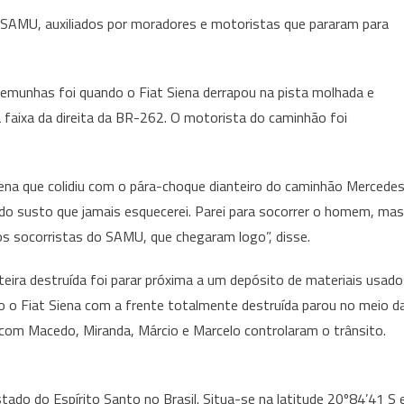
do SAMU, auxiliados por moradores e motoristas que pararam para
munhas foi quando o Fiat Siena derrapou na pista molhada e
 faixa da direita da BR-262. O motorista do caminhão foi
Siena que colidiu com o pára-choque dianteiro do caminhão Mercede
o susto que jamais esquecerei. Parei para socorrer o homem, mas
s socorristas do SAMU, que chegaram logo”, disse.
eira destruída foi parar próxima a um depósito de materiais usad
 o Fiat Siena com a frente totalmente destruída parou no meio d
) com Macedo, Miranda, Márcio e Marcelo controlaram o trânsito.
tado do Espírito Santo no Brasil. Situa-se na latitude 20º84’41 S 