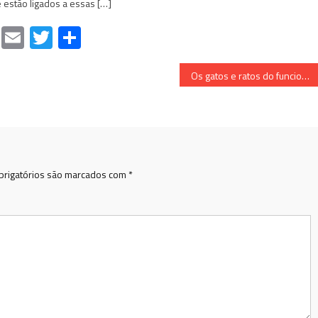
estão ligados a essas […]
atsApp
Facebook
Email
Twitter
Share
Os gatos e ratos do funcionalismo público
rigatórios são marcados com
*