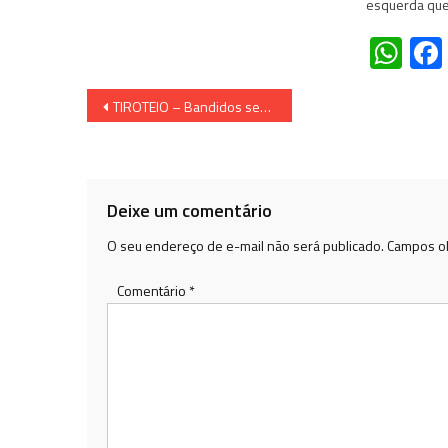
esquerda que 
Wh
Navegação
TIROTEIO – Bandidos sequestram família de funcionário e invadem banco Sicoob no interior do Estado
de
Post
Deixe um comentário
O seu endereço de e-mail não será publicado.
Campos ob
Comentário
*