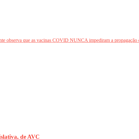
e observa que as vacinas COVID NUNCA impediram a propagação d
islativa, de AVC