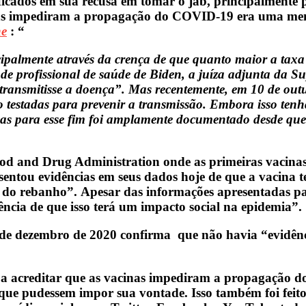
tificados em sua recusa em tomar o jab, principalmente 
inas impediram a propagação do COVID-19 era uma ment
ne
: “
palmente através da crença de que quanto maior a taxa 
e profissional de saúde de Biden, a juíza adjunta da S
transmitisse a doença”. Mas recentemente, em 10 de outu
estadas para prevenir a transmissão. Embora isso tenha
tadas para esse fim foi amplamente documentado desde qu
od and Drug Administration onde as primeiras vacin
sentou evidências em seus dados hoje de que a vacina 
 do rebanho”. Apesar das informações apresentadas par
cia de que isso terá um impacto social na epidemia”.
 dezembro de 2020 confirma que não havia “evidênci
a a acreditar que as vacinas impediram a propagação d
ue pudessem impor sua vontade. Isso também foi feito,