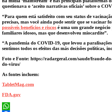
na mídia ‘mainstream’ e nas principais plataformas 
questionava o ‘aceito narrativas oficiais’ sobre o CO
“Para quem está satisfeito com seu status de vacinaçã
precisas, mas você ainda pode sentir que se vacinar f
possíveis benefícios e riscos
é uma um grande negócio pa
familiares idosos, mas que desenvolveu miocardite”.
“A pandemia do COVID-19, que levou a paralisações e
sentimos todos os efeitos das más decisões políticas, i
Foto e Fonte: https://radargeral.com/saude/fraude-d
do-virus/
As fontes incluem:
TabletMag.com
FDA.gov