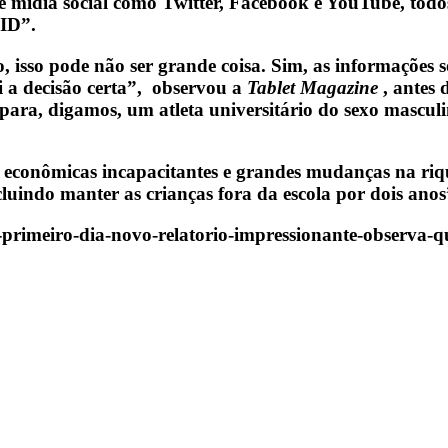
de mídia social como Twitter, Facebook e YouTube, tod
VID”.
o, isso pode não ser grande coisa. Sim, as informações
oi a decisão certa”, observou a
Tablet Magazine
, antes 
ra, digamos, um atleta universitário do sexo masculi
conômicas incapacitantes e grandes mudanças na rique
ncluindo manter as crianças fora da escola por dois anos
o-primeiro-dia-novo-relatorio-impressionante-observa