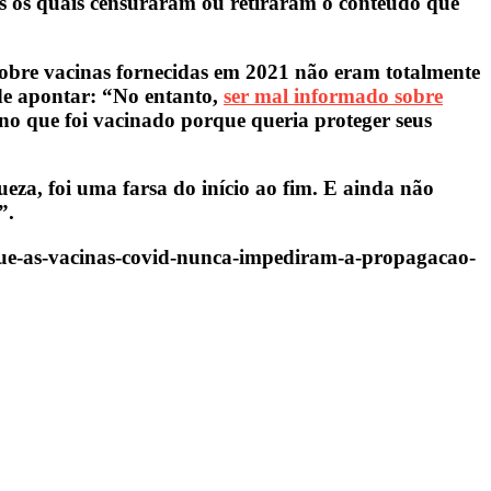
os os quais censuraram ou retiraram o conteúdo que
 sobre vacinas fornecidas em 2021 não eram totalmente
de apontar: “No entanto,
ser mal informado sobre
no que foi vacinado porque queria proteger seus
za, foi uma farsa do início ao fim. E ainda não
”.
-que-as-vacinas-covid-nunca-impediram-a-propagacao-