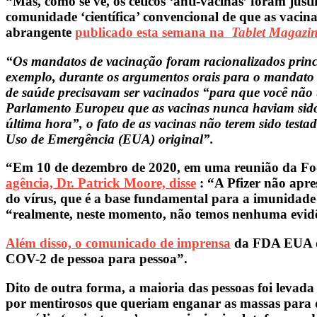
“Mas, como se vê, os céticos ‘anti-vacinas’ foram jus
comunidade ‘científica’ convencional de que as vac
abrangente
publicado esta semana na
Tablet Magazi
“Os mandatos de vacinação foram racionalizados princi
exemplo, durante os argumentos orais para o mandato d
de saúde precisavam ser vacinados “para que você não 
Parlamento Europeu que as vacinas nunca haviam sido t
última hora”, o fato de as vacinas não terem sido tes
Uso de Emergência (EUA) original”.
“Em 10 de dezembro de 2020, em uma reunião da Fo
agência, Dr. Patrick Moore, disse
: “A Pfizer não apre
do vírus, que é a base fundamental para a imunidade
“realmente, neste momento, não temos nenhuma evidên
Além disso, o comunicado de imprensa
da FDA EUA de
COV-2 de pessoa para pessoa”.
Dito de outra forma, a maioria das pessoas foi levad
por mentirosos que queriam enganar as massas para q