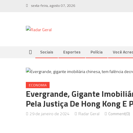
Skip
sexta-feira, agosto 07, 2026
to
content
Sociais
Esportes
Polícia
Você Acred
ECONOMIA
Evergrande, Gigante Imobiliá
Pela Justiça De Hong Kong E
29 de janeiro de 2024
Radar Geral
Comment(0)