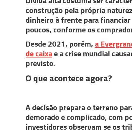
Dívida alta costuma ser caract
construção pela própria naturez
dinheiro à frente para financia
poucos, conforme os comprador
Desde 2021, porém,
a Evergran
de caixa
e a crise mundial caus
previsto.
O que acontece agora?
A decisão prepara o terreno par
demorado e complicado, com poss
investidores observam se os tr