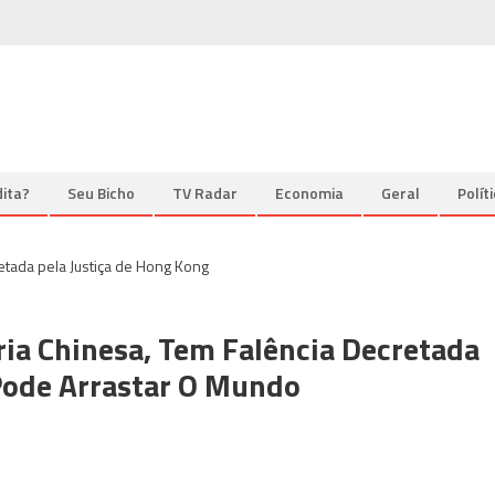
ita?
Seu Bicho
TV Radar
Economia
Geral
Polít
ria Chinesa, Tem Falência Decretada
 Pode Arrastar O Mundo