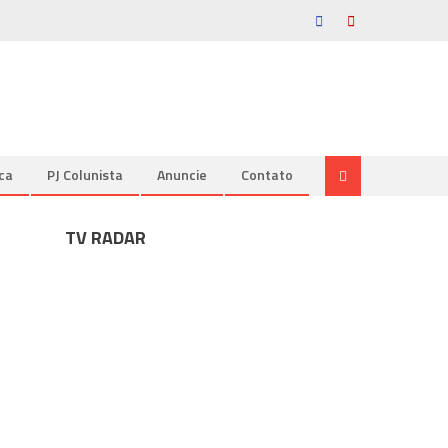
ica
PJ Colunista
Anuncie
Contato
TV RADAR