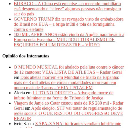
BURACO – A China está em crise – o mercado imobiliário
está despencando e “talvez” algumas pessoas não consigam
sair do país
GOVERNO TRUMP diz ter revogado visto da embaixadora
do Brasil nos EUA – a briga inútil e tola da formiguinha
contra o elefante
100 MIL AFRICANOS estão vindo da Argélia para invadir a
Europa pela Espanha – MULTICULTURALISMO DE
ESQUERDA FOI UM DESASTRE – VÍDEO
Opinião dos Internautas
O MUNDO MUSICAL foi abalado pela luta contra o câncer
de 12 cantores; VEJA LISTA DE ATLETAS – Radar Geral
em
Dois atletas morrem em Mundial de triatlo na Espanha;
mais de 3 mil atletas de várias modalidades morreram em
pouco mais de 3 anos – VEJA LISTAGEM
Alerta
em
LUTO NO DIREITO – Advogado morre de
infarto fulminante na frente do Tribunal de Justiça
Viagem de Janja ao Catar custou mais de R$ 280 mil - Radar
Geral
em
Após eleição, STF vai tratar de regulamentação de
redes sociais; O QUE RESTOU DO CONGRESSO DEVE
REAGIR
ivete S.
em
XAPA-XANA: traficantes vendiam lubrificante