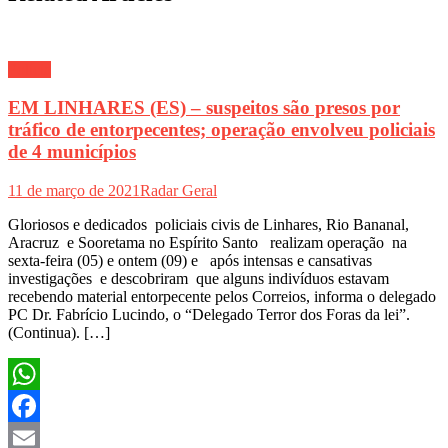
Polícia
EM LINHARES (ES) – suspeitos são presos por
tráfico de entorpecentes; operação envolveu policiais
de 4 municípios
11 de março de 2021
Radar Geral
Gloriosos e dedicados policiais civis de Linhares, Rio Bananal,
Aracruz e Sooretama no Espírito Santo realizam operação na
sexta-feira (05) e ontem (09) e após intensas e cansativas
investigações e descobriram que alguns indivíduos estavam
recebendo material entorpecente pelos Correios, informa o delegado
PC Dr. Fabrício Lucindo, o “Delegado Terror dos Foras da lei”.
(Continua). […]
WhatsApp
Facebook