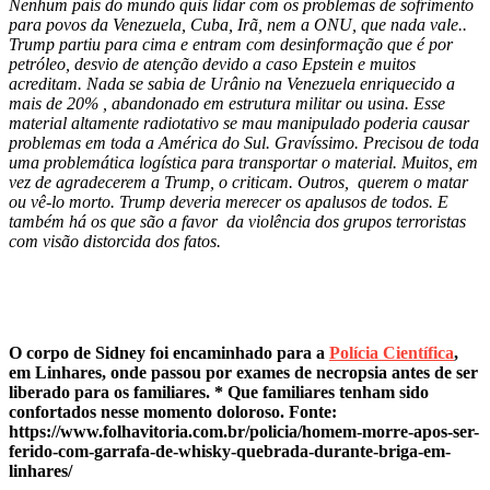
Nenhum país do mundo quis lidar com os problemas de sofrimento
para povos da Venezuela, Cuba, Irã, nem a ONU, que nada vale..
Trump partiu para cima e entram com desinformação que é por
petróleo, desvio de atenção devido a caso Epstein e muitos
acreditam. Nada se sabia de Urânio na Venezuela enriquecido a
mais de 20% , abandonado em estrutura militar ou usina. Esse
material altamente radiotativo se mau manipulado poderia causar
problemas em toda a América do Sul. Gravíssimo. Precisou de toda
uma problemática logística para transportar o material. Muitos, em
vez de agradecerem a Trump, o criticam. Outros, querem o matar
ou vê-lo morto. Trump deveria merecer os apalusos de todos. E
também há os que são a favor da violência dos grupos terroristas
com visão distorcida dos fatos.
O corpo de Sidney foi encaminhado para a
Polícia Científica
,
em Linhares, onde passou por exames de necropsia antes de ser
liberado para os familiares. * Que familiares tenham sido
confortados nesse momento doloroso. Fonte:
https://www.folhavitoria.com.br/policia/homem-morre-apos-ser-
ferido-com-garrafa-de-whisky-quebrada-durante-briga-em-
linhares/