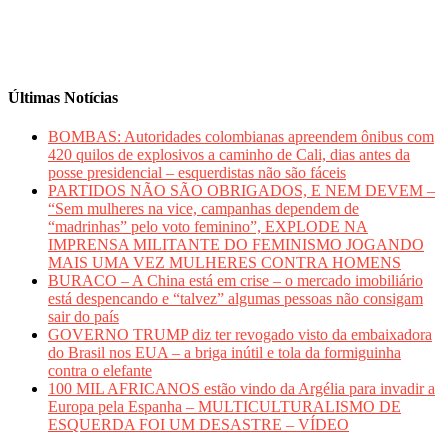
Últimas Notícias
BOMBAS: Autoridades colombianas apreendem ônibus com
420 quilos de explosivos a caminho de Cali, dias antes da
posse presidencial – esquerdistas não são fáceis
PARTIDOS NÃO SÃO OBRIGADOS, E NEM DEVEM –
“Sem mulheres na vice, campanhas dependem de
“madrinhas” pelo voto feminino”, EXPLODE NA
IMPRENSA MILITANTE DO FEMINISMO JOGANDO
MAIS UMA VEZ MULHERES CONTRA HOMENS
BURACO – A China está em crise – o mercado imobiliário
está despencando e “talvez” algumas pessoas não consigam
sair do país
GOVERNO TRUMP diz ter revogado visto da embaixadora
do Brasil nos EUA – a briga inútil e tola da formiguinha
contra o elefante
100 MIL AFRICANOS estão vindo da Argélia para invadir a
Europa pela Espanha – MULTICULTURALISMO DE
ESQUERDA FOI UM DESASTRE – VÍDEO