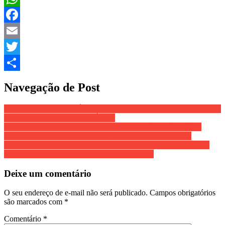
WhatsApp
Facebook
Email
Twitter
Share
Navegação de Post
ALEMÃO DO FORRÓ desabafa após ônibus da equipe ser alvo de
tentativa de furto no MT – VÍDEO
AVISO A CRIMINOSOS – Um novo e ousado outdoor alerta
criminosos violentos: “Bem-vindos ao Mississippi – onde o
fuzilamento é legal. Pensem duas vezes.”; O outdoor faz parte da
agressiva campanha para deter crimes violentos
Deixe um comentário
O seu endereço de e-mail não será publicado.
Campos obrigatórios
são marcados com
*
Comentário
*