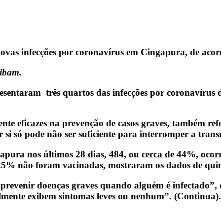
novas infecções por coronavírus em Cingapura, de aco
aibam.
sentaram três quartos das infecções por coronavírus d
te eficazes na prevenção de casos graves, também ref
si só pode não ser suficiente para interromper a trans
gapura nos últimos 28 dias, 484, ou cerca de 44%, oco
5% não foram vacinadas, mostraram os dados de quint
 prevenir doenças graves quando alguém é infectado”,
lmente exibem sintomas leves ou nenhum”. (Continua).