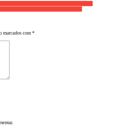
vid quebram o impulso global de pró-vacinas”
e a transmissão de COVID-19 seja reduzida
ão marcados com
*
mentar.