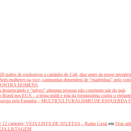
los de explosivos a caminho de Cali, dias antes da posse presidenci
lheres na vice, campanhas dependem de “madrinhas” pelo 
CONTRA HOMENS
 despencando e “talvez” algumas pessoas não consigam sair do país
il nos EUA – a briga inútil e tola da formiguinha contra o elefant
adir a Europa pela Espanha – MULTICULTURALISMO DE ESQUER
de 12 cantores; VEJA LISTA DE ATLETAS – Radar Geral
em
Dois atl
– VEJA LISTAGEM