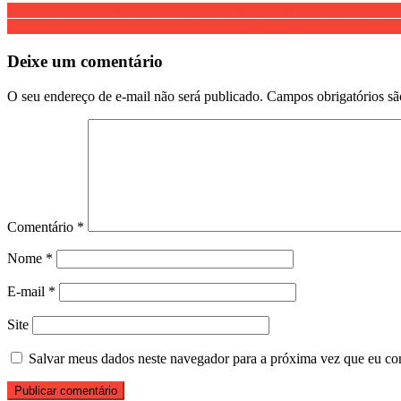
SURPRESA – “Estudo indiano que mostra que 68% têm anticorpos Co
O novo desafio da ciência: até que ponto as vacinas podem evitar qu
Deixe um comentário
O seu endereço de e-mail não será publicado.
Campos obrigatórios s
Comentário
*
Nome
*
E-mail
*
Site
Salvar meus dados neste navegador para a próxima vez que eu co