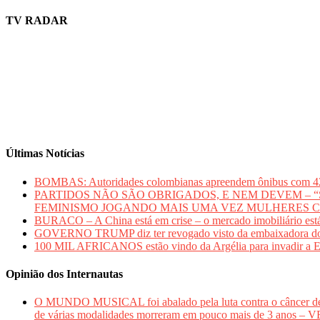
TV RADAR
Últimas Notícias
BOMBAS: Autoridades colombianas apreendem ônibus com 420 qui
PARTIDOS NÃO SÃO OBRIGADOS, E NEM DEVEM – “Sem mu
FEMINISMO JOGANDO MAIS UMA VEZ MULHERES 
BURACO – A China está em crise – o mercado imobiliário está
GOVERNO TRUMP diz ter revogado visto da embaixadora do Bras
100 MIL AFRICANOS estão vindo da Argélia para inv
Opinião dos Internautas
O MUNDO MUSICAL foi abalado pela luta contra o câncer 
de várias modalidades morreram em pouco mais de 3 anos 