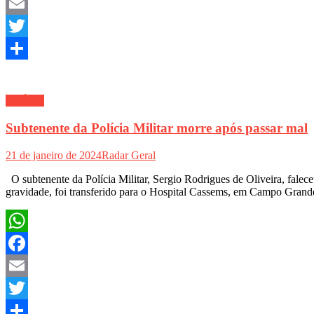
Facebook
Email
Twitter
Share
SAÚDE
Subtenente da Polícia Militar morre após passar mal
21 de janeiro de 2024
Radar Geral
O subtenente da Polícia Militar, Sergio Rodrigues de Oliveira, falec
gravidade, foi transferido para o Hospital Cassems, em Campo Grande
WhatsApp
Facebook
Email
Twitter