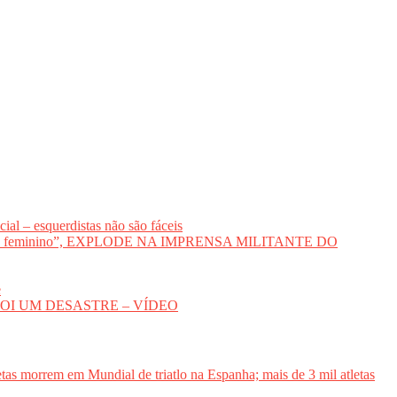
al – esquerdistas não são fáceis
voto feminino”, EXPLODE NA IMPRENSA MILITANTE DO
e
DA FOI UM DESASTRE – VÍDEO
etas morrem em Mundial de triatlo na Espanha; mais de 3 mil atletas