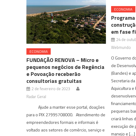
ECONOMIA
Programa 
construçã
em fase f
24 de outu
Webmundo
ECONOMIA
O Governo do
FUNDAÇÃO RENOVA – Micro e
de Desenvolv
pequenos negócios de Regência
e Povoação receberão
(Bandes) e a
consultorias gratuitas
Secretaria da
Aquicultura e 
2 de fevereiro de 2023
desenvolvend
Radar Geral
financiamento
Ajude a manter esse portal, doações
pequenas bar
para o PIX 27995708000. Atendimento de
criará linhas 
empreendedores formais e informais é
execução de p
voltado aos setores de comércio, serviço e
manejo e […]