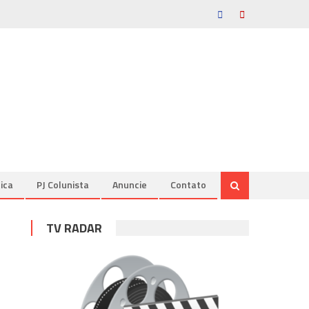
tica
PJ Colunista
Anuncie
Contato
TV RADAR