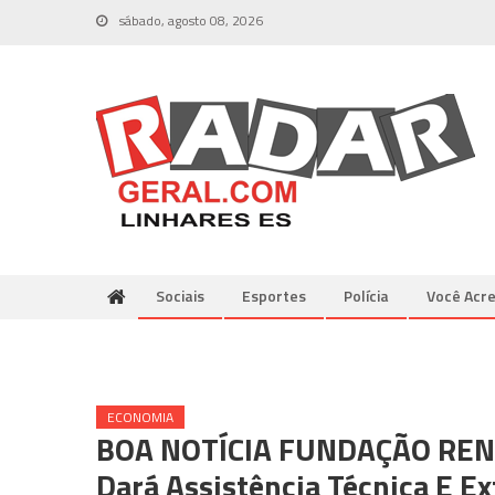
Skip
sábado, agosto 08, 2026
to
content
Sociais
Esportes
Polícia
Você Acre
ECONOMIA
BOA NOTÍCIA FUNDAÇÃO RENOV
Dará Assistência Técnica E E