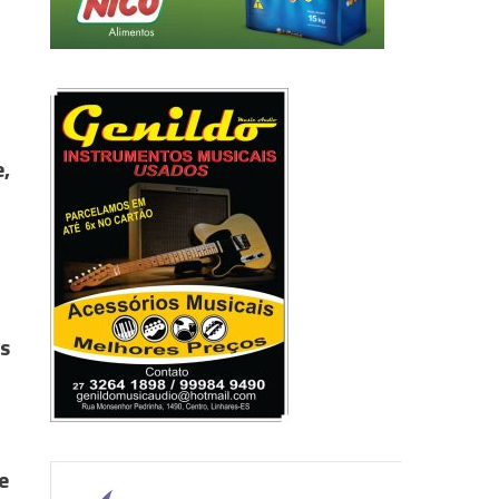
e,
os
e