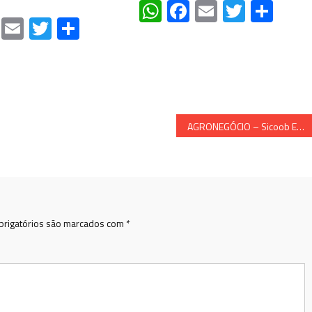
WhatsApp
Facebook
Email
Twitte
Sha
atsApp
Facebook
Email
Twitter
Share
AGRONEGÓCIO – Sicoob ES disponibiliza nova modalidade de crédito para micro e pequenas empresas prejudicadas pela pandemia
rigatórios são marcados com
*