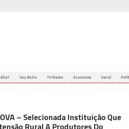
dita?
Seu Bicho
TV Radar
Economia
Geral
Polí
A – Selecionada Instituição Que
xtensão Rural A Produtores Do