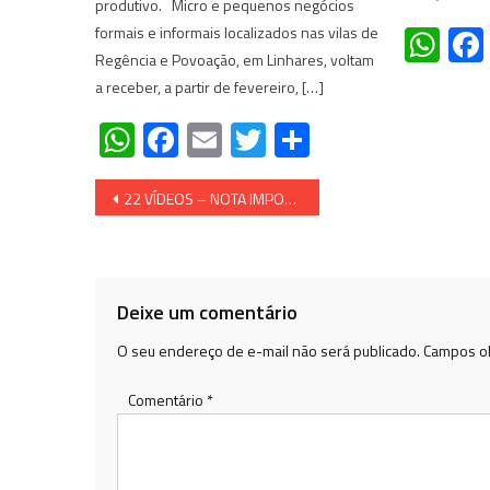
produtivo. Micro e pequenos negócios
Wh
formais e informais localizados nas vilas de
Regência e Povoação, em Linhares, voltam
a receber, a partir de fevereiro, […]
WhatsApp
Facebook
Email
Twitter
Share
Navegação
22 VÍDEOS – NOTA IMPORTANTE DE RADAR GERAL PARA PESSOAS INTELIGENTES – Quem não quiser levar a sério, fazer o quê? Pelo menos avisamos
de
Post
Deixe um comentário
O seu endereço de e-mail não será publicado.
Campos ob
Comentário
*