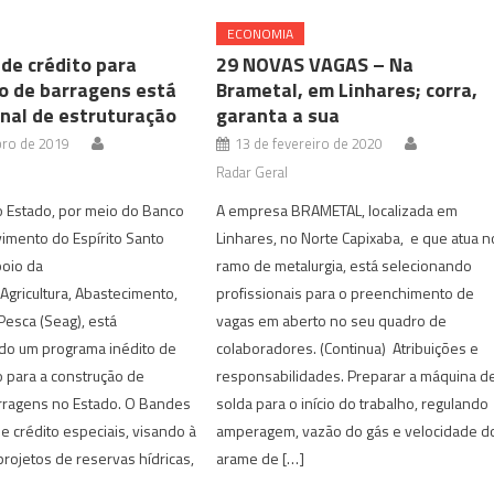
ECONOMIA
de crédito para
29 NOVAS VAGAS – Na
o de barragens está
Brametal, em Linhares; corra,
inal de estruturação
garanta a sua
bro de 2019
13 de fevereiro de 2020
Radar Geral
 Estado, por meio do Banco
A empresa BRAMETAL, localizada em
imento do Espírito Santo
Linhares, no Norte Capixaba, e que atua n
poio da
ramo de metalurgia, está selecionando
 Agricultura, Abastecimento,
profissionais para o preenchimento de
Pesca (Seag), está
vagas em aberto no seu quadro de
o um programa inédito de
colaboradores. (Continua) Atribuições e
 para a construção de
responsabilidades. Preparar a máquina d
ragens no Estado. O Bandes
solda para o início do trabalho, regulando
de crédito especiais, visando à
amperagem, vazão do gás e velocidade d
rojetos de reservas hídricas,
arame de […]