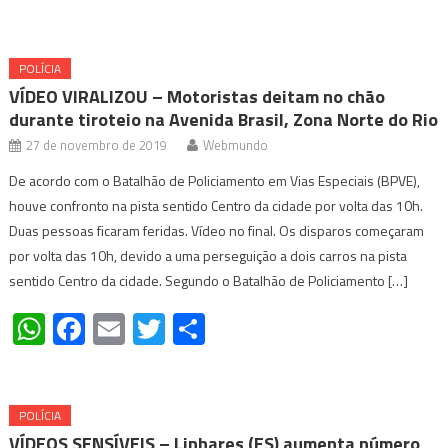
POLÍCIA
VÍDEO VIRALIZOU – Motoristas deitam no chão
durante tiroteio na Avenida Brasil, Zona Norte do Rio
27 de novembro de 2019
Webmundo
De acordo com o Batalhão de Policiamento em Vias Especiais (BPVE),
houve confronto na pista sentido Centro da cidade por volta das 10h.
Duas pessoas ficaram feridas. Vídeo no final. Os disparos começaram
por volta das 10h, devido a uma perseguição a dois carros na pista
sentido Centro da cidade. Segundo o Batalhão de Policiamento […]
WhatsApp
Facebook
Email
Twitter
Share
POLÍCIA
VÍDEOS SENSÍVEIS – Linhares (ES) aumenta número