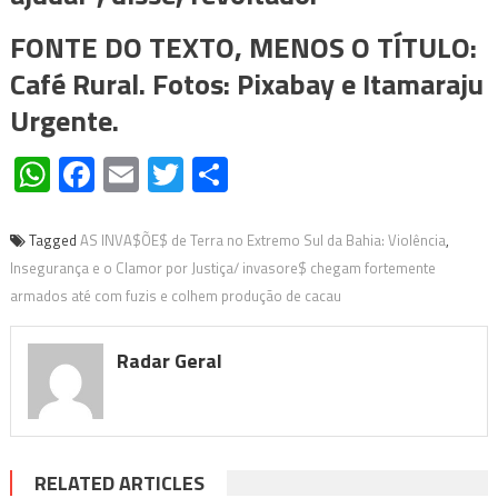
FONTE DO TEXTO, MENOS O TÍTULO:
Café Rural. Fotos: Pixabay e Itamaraju
Urgente.
WhatsApp
Facebook
Email
Twitter
Share
Tagged
AS INVA$ÕE$ de Terra no Extremo Sul da Bahia: Violência
,
Insegurança e o Clamor por Justiça/ invasore$ chegam fortemente
armados até com fuzis e colhem produção de cacau
Radar Geral
RELATED ARTICLES