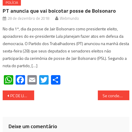
POLÍCIA
PT anuncia que vai boicotar posse de Bolsonaro
28 de dezembro de 2018
Webmundo
No dia 1º, dia da posse de Jair Bolsonaro como presidente eleito,
apoiadores do ex-presidente Lula planejam fazer atos em defesa da
democracia. O Partido dos Trabalhadores (PT) anunciou na manhã desta
sexta-feira (28) que seus deputados e senadores eleitos não
participarão da cerimônia de posse de Jair Bolsonaro (PSL). Segundo a
nota do partido, […]
WhatsApp
Facebook
Email
Twitter
Share
Navegação
PC DE LINHARES E SOORETAMA prendem criminosos de alta periculosidade, apreendem armas e drogas – VÍDEOS E FOTOS
Se condenado pelo STF, onde Bolsonaro pode ficar preso?
de
Post
Deixe um comentário