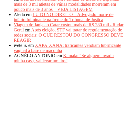
mais de 3 mil atletas de várias modalidades morreram em
pouco mais de 3 anos – VEJA LISTAGEM
Alerta
em
LUTO NO DIREITO – Advogado morre de
infarto fulminante na frente do Tribunal de Justiça
Viagem de Janja ao Catar custou mais de R$ 280 mil - Radar
Geral
em
Após eleição, STF vai tratar de regulamentação de
redes sociais; O QUE RESTOU DO CONGRESSO DEVE
REAGIR
ivete S.
em
XAPA-XANA: traficantes vendiam lubrificante
vaginal à base de maconha
AGNÉLO ANTONIO
em
Kamala: “Se alguém invadir
minha casa, vai levar um tiro”