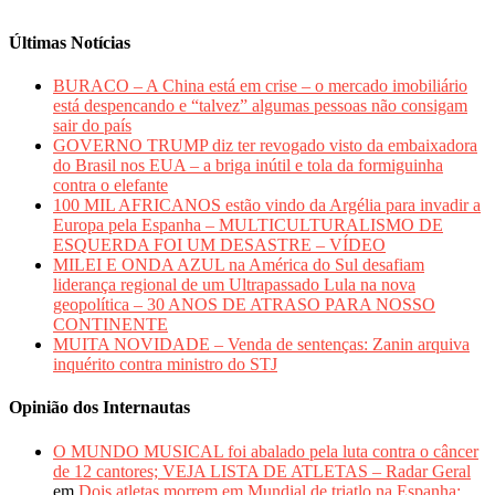
Últimas Notícias
BURACO – A China está em crise – o mercado imobiliário
está despencando e “talvez” algumas pessoas não consigam
sair do país
GOVERNO TRUMP diz ter revogado visto da embaixadora
do Brasil nos EUA – a briga inútil e tola da formiguinha
contra o elefante
100 MIL AFRICANOS estão vindo da Argélia para invadir a
Europa pela Espanha – MULTICULTURALISMO DE
ESQUERDA FOI UM DESASTRE – VÍDEO
MILEI E ONDA AZUL na América do Sul desafiam
liderança regional de um Ultrapassado Lula na nova
geopolítica – 30 ANOS DE ATRASO PARA NOSSO
CONTINENTE
MUITA NOVIDADE – Venda de sentenças: Zanin arquiva
inquérito contra ministro do STJ
Opinião dos Internautas
O MUNDO MUSICAL foi abalado pela luta contra o câncer
de 12 cantores; VEJA LISTA DE ATLETAS – Radar Geral
em
Dois atletas morrem em Mundial de triatlo na Espanha;