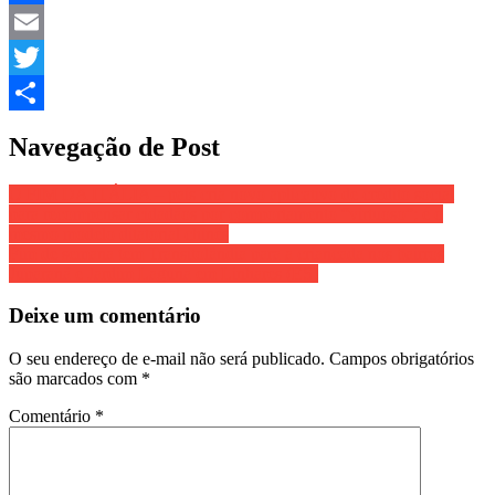
Facebook
Email
Twitter
Share
Navegação de Post
O FIM DA ITÁLIA – país cria novo aplicativo de crédito social
para recompensar cidadãos por comportamento “virtuoso”; é o
mesmo modelo ditatorial chinês
Fim de semana tem Transitolândia para a criançada nos bairros
Juparanã e Jardim Laguna em Linhares (ES)
Deixe um comentário
O seu endereço de e-mail não será publicado.
Campos obrigatórios
são marcados com
*
Comentário
*