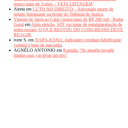
pouco mais de 3 anos – VEJA LISTAGEM
Alerta
em
LUTO NO DIREITO – Advogado morre de
infarto fulminante na frente do Tribunal de Justiça
Viagem de Janja ao Catar custou mais de R$ 280 mil - Radar
Geral
em
Após eleição, STF vai tratar de regulamentação de
redes sociais; O QUE RESTOU DO CONGRESSO DEVE
REAGIR
ivete S.
em
XAPA-XANA: traficantes vendiam lubrificante
vaginal à base de maconha
AGNÉLO ANTONIO
em
Kamala: “Se alguém invadir
minha casa, vai levar um tiro”