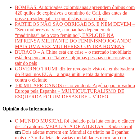
BOMBAS: Autoridades colombianas apreendem ônibus com
420 quilos de explosivos a caminho de Cali, dias antes da
posse presidencial – esquerdistas não são fáceis
PARTIDOS NÃO SÃO OBRIGADOS, E NEM DEVEM –
“Sem mulheres na vice, campanhas dependem de
“madrinhas” pelo voto feminino”, EXPLODE NA
IMPRENSA MILITANTE DO FEMINISMO JOGANDO
MAIS UMA VEZ MULHERES CONTRA HOMENS
BURACO – A China está em crise – o mercado imobiliário
está despencando e “talvez” algumas pessoas não consigam
sair do país
GOVERNO TRUMP diz ter revogado visto da embaixadora
do Brasil nos EUA – a briga inútil e tola da formiguinha
contra o elefante
100 MIL AFRICANOS estão vindo da Argélia para invadir a
Europa pela Espanha – MULTICULTURALISMO DE
ESQUERDA FOI UM DESASTRE – VÍDEO
Opinião dos Internautas
O MUNDO MUSICAL foi abalado pela luta contra o câncer
de 12 cantores; VEJA LISTA DE ATLETAS – Radar Geral
em
Dois atletas morrem em Mundial de triatlo na Espanha;
mais de 3 mil atletas de várias modalidades morreram em