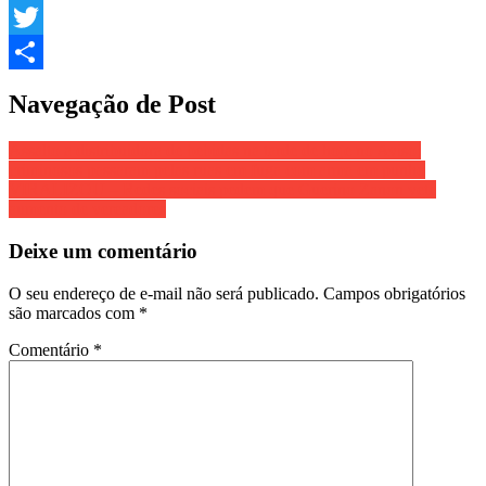
Email
Twitter
Share
Navegação de Post
Assalto a distribuidora de bebidas na tarde de hoje no Aviso;
criminosos passaram pelas ruas em fuga com arma em punho
VIRALIZOU – Redes sociais pedem que Guerino Zanon vete
aumento de vereadores
Deixe um comentário
O seu endereço de e-mail não será publicado.
Campos obrigatórios
são marcados com
*
Comentário
*