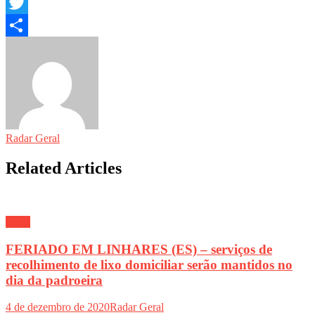
Email
Twitter
Share
Radar Geral
Related Articles
Geral
FERIADO EM LINHARES (ES) – serviços de
recolhimento de lixo domiciliar serão mantidos no
dia da padroeira
4 de dezembro de 2020
Radar Geral