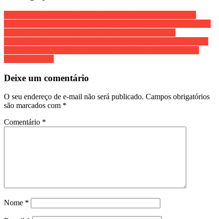
REIMIGRAÇÃO PESADA – Grécia aproveita ao máximo as
novas regras de migração da UE, aprova legislação para acelerar as
deportações e se mobiliza para criar ‘centros de retorno’
CENSURA, de novo??? – Toffoli vota para fixar prazo de 60 dias
para big techs adotarem medidas que ampliam responsabilidade
sobre conteúdos
Deixe um comentário
O seu endereço de e-mail não será publicado.
Campos obrigatórios
são marcados com
*
Comentário
*
Nome
*