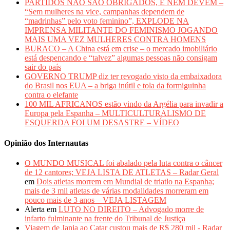
PARTIDOS NÃO SÃO OBRIGADOS, E NEM DEVEM –
“Sem mulheres na vice, campanhas dependem de
“madrinhas” pelo voto feminino”, EXPLODE NA
IMPRENSA MILITANTE DO FEMINISMO JOGANDO
MAIS UMA VEZ MULHERES CONTRA HOMENS
BURACO – A China está em crise – o mercado imobiliário
está despencando e “talvez” algumas pessoas não consigam
sair do país
GOVERNO TRUMP diz ter revogado visto da embaixadora
do Brasil nos EUA – a briga inútil e tola da formiguinha
contra o elefante
100 MIL AFRICANOS estão vindo da Argélia para invadir a
Europa pela Espanha – MULTICULTURALISMO DE
ESQUERDA FOI UM DESASTRE – VÍDEO
Opinião dos Internautas
O MUNDO MUSICAL foi abalado pela luta contra o câncer
de 12 cantores; VEJA LISTA DE ATLETAS – Radar Geral
em
Dois atletas morrem em Mundial de triatlo na Espanha;
mais de 3 mil atletas de várias modalidades morreram em
pouco mais de 3 anos – VEJA LISTAGEM
Alerta
em
LUTO NO DIREITO – Advogado morre de
infarto fulminante na frente do Tribunal de Justiça
Viagem de Janja ao Catar custou mais de R$ 280 mil - Radar