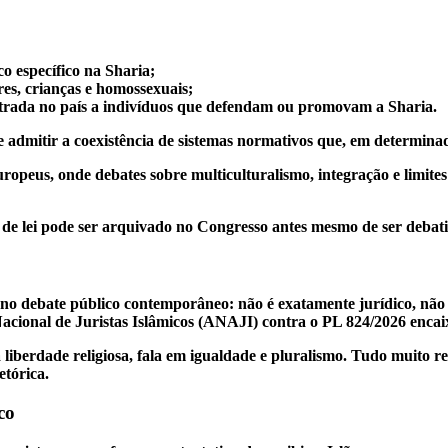
co específico na Sharia;
es, crianças e homossexuais;
ntrada no país a indivíduos que defendam ou promovam a Sharia.
de admitir a coexistência de sistemas normativos que, em determina
peus, onde debates sobre multiculturalismo, integração e limites d
 de lei pode ser arquivado no Congresso antes mesmo de ser debat
o debate público contemporâneo: não é exatamente jurídico, não 
cional de Juristas Islâmicos (ANAJI) contra o PL 824/2026 encaix
cita liberdade religiosa, fala em igualdade e pluralismo. Tudo muit
tórica.
co