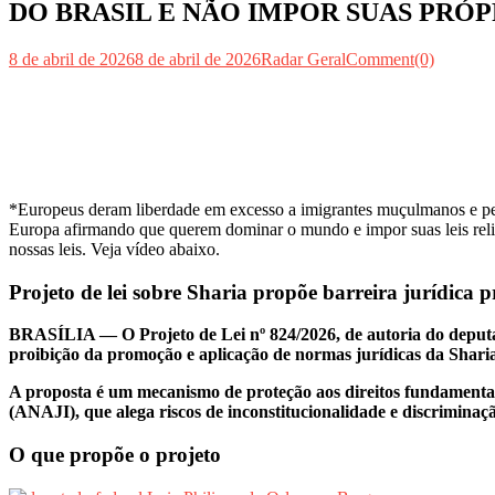
DO BRASIL E NÃO IMPOR SUAS PRÓPRIAS 
8 de abril de 2026
8 de abril de 2026
Radar Geral
Comment(0)
*Europeus deram liberdade em excesso a imigrantes muçulmanos e perd
Europa afirmando que querem dominar o mundo e impor suas leis relig
nossas leis. Veja vídeo abaixo.
Projeto de lei sobre Sharia propõe barreira jurídica pr
BRASÍLIA — O Projeto de Lei nº 824/2026, de autoria do deputa
proibição da promoção e aplicação de normas jurídicas da Sharia —
A proposta é um mecanismo de proteção aos direitos fundamentais
(ANAJI), que alega riscos de inconstitucionalidade e discriminaçã
O que propõe o projeto