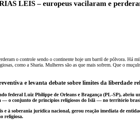
LEIS – europeus vacilaram e perderam
eram o controle sendo o continente hoje um barril de pólvora. Há milh
iosas, como a Sharia. Mulheres são as que mais sofrem. Que o muçulma
eventiva e levanta debate sobre limites da liberdade rel
do federal Luiz Philippe de Orleans e Bragança (PL-SP), abriu u
 o conjunto de princípios religiosos do Islã — no território brasi
 e à soberania jurídica nacional, gerou reação imediata de entida
o religiosa.