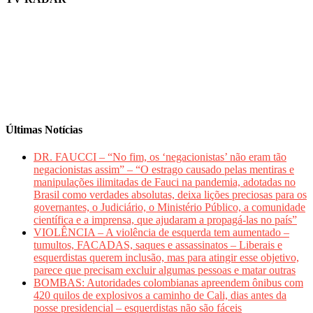
Últimas Notícias
DR. FAUCCI – “No fim, os ‘negacionistas’ não eram tão
negacionistas assim” – “O estrago causado pelas mentiras e
manipulações ilimitadas de Fauci na pandemia, adotadas no
Brasil como verdades absolutas, deixa lições preciosas para os
governantes, o Judiciário, o Ministério Público, a comunidade
científica e a imprensa, que ajudaram a propagá-las no país”
VIOLÊNCIA – A violência de esquerda tem aumentado –
tumultos, FACADAS, saques e assassinatos – Liberais e
esquerdistas querem inclusão, mas para atingir esse objetivo,
parece que precisam excluir algumas pessoas e matar outras
BOMBAS: Autoridades colombianas apreendem ônibus com
420 quilos de explosivos a caminho de Cali, dias antes da
posse presidencial – esquerdistas não são fáceis