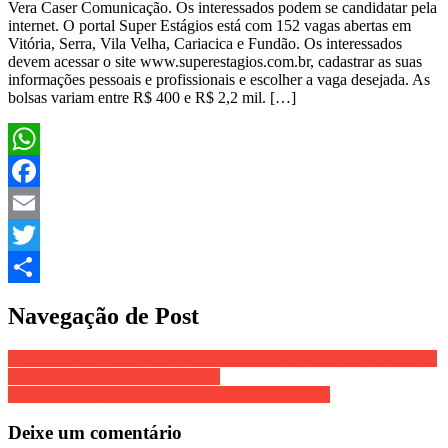
Vera Caser Comunicação. Os interessados podem se candidatar pela
internet. O portal Super Estágios está com 152 vagas abertas em
Vitória, Serra, Vila Velha, Cariacica e Fundão. Os interessados
devem acessar o site www.superestagios.com.br, cadastrar as suas
informações pessoais e profissionais e escolher a vaga desejada. As
bolsas variam entre R$ 400 e R$ 2,2 mil. […]
WhatsApp
Facebook
Email
Twitter
Share
Navegação de Post
Vereadores aprovam ontem (23) Secretaria do Meio Ambiente; nova
pasta não trará impacto financeiro
Caminhão atropela mulher na BR 101 em Linhares
Deixe um comentário