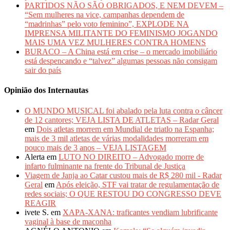
PARTIDOS NÃO SÃO OBRIGADOS, E NEM DEVEM –
“Sem mulheres na vice, campanhas dependem de
“madrinhas” pelo voto feminino”, EXPLODE NA
IMPRENSA MILITANTE DO FEMINISMO JOGANDO
MAIS UMA VEZ MULHERES CONTRA HOMENS
BURACO – A China está em crise – o mercado imobiliário
está despencando e “talvez” algumas pessoas não consigam
sair do país
Opinião dos Internautas
O MUNDO MUSICAL foi abalado pela luta contra o câncer
de 12 cantores; VEJA LISTA DE ATLETAS – Radar Geral
em
Dois atletas morrem em Mundial de triatlo na Espanha;
mais de 3 mil atletas de várias modalidades morreram em
pouco mais de 3 anos – VEJA LISTAGEM
Alerta
em
LUTO NO DIREITO – Advogado morre de
infarto fulminante na frente do Tribunal de Justiça
Viagem de Janja ao Catar custou mais de R$ 280 mil - Radar
Geral
em
Após eleição, STF vai tratar de regulamentação de
redes sociais; O QUE RESTOU DO CONGRESSO DEVE
REAGIR
ivete S.
em
XAPA-XANA: traficantes vendiam lubrificante
vaginal à base de maconha