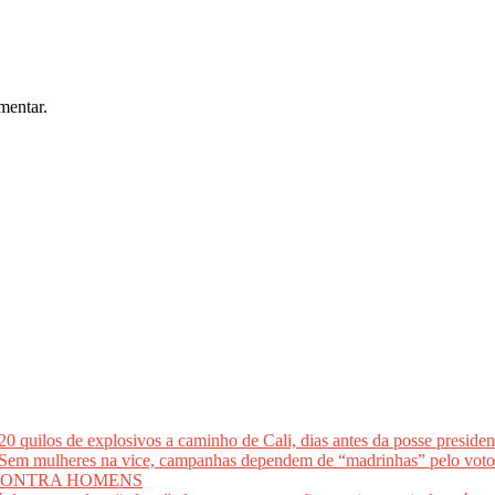
mentar.
los de explosivos a caminho de Cali, dias antes da posse presidenci
lheres na vice, campanhas dependem de “madrinhas” pelo 
CONTRA HOMENS