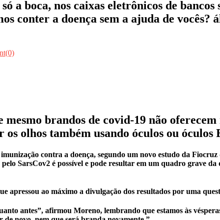
 a boca, nos caixas eletrônicos de bancos s
 conter a doença sem a ajuda de vocês? ál
t(0)
 e mesmo brandos de covid-19 não oferecem 
 os olhos também usando óculos ou óculos E
imunização contra a doença, segundo um novo estudo da Fiocruz di
o pelo SarsCov2 é possível e pode resultar em um quadro grave da 
 que apressou ao máximo a divulgação dos resultados por uma quest
uanto antes”, afirmou Moreno, lembrando que estamos às vésperas d
 ter de novo, nem que será branda novamente.”