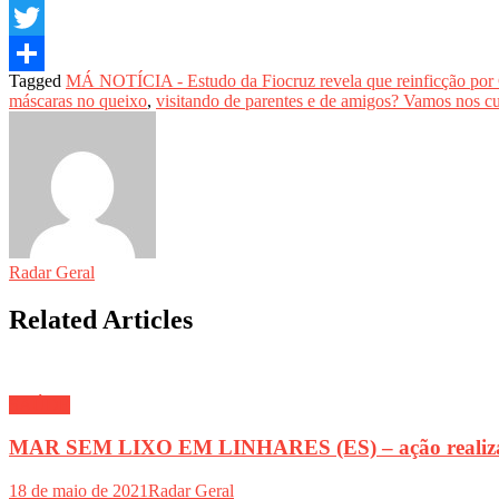
Email
Twitter
Tagged
MÁ NOTÍCIA - Estudo da Fiocruz revela que reinficção por C
Share
máscaras no queixo
,
visitando de parentes e de amigos? Vamos nos c
Radar Geral
Related Articles
SAÚDE
MAR SEM LIXO EM LINHARES (ES) – ação realiza li
18 de maio de 2021
Radar Geral