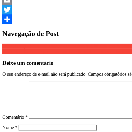
Facebook
Email
Twitter
Share
Navegação de Post
DESCONFIANÇA – Cientistas desconfiam que há algo errado com a v
BOA NOTÍCIA – ‘Apenas um em 17 bilhões de chances da hidroxiclo
Deixe um comentário
O seu endereço de e-mail não será publicado.
Campos obrigatórios s
Comentário
*
Nome
*