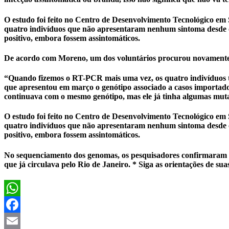
O estudo foi feito no Centro de Desenvolvimento Tecnológico e
quatro indivíduos que não apresentaram nenhum sintoma desde o
positivo, embora fossem assintomáticos.
De acordo com Moreno, um dos voluntários procurou novamente o g
“Quando fizemos o RT-PCR mais uma vez, os quatro indivíduos te
que apresentou em março o genótipo associado a casos importados
continuava com o mesmo genótipo, mas ele já tinha algumas muta
O estudo foi feito no Centro de Desenvolvimento Tecnológico e
quatro indivíduos que não apresentaram nenhum sintoma desde o
positivo, embora fossem assintomáticos.
No sequenciamento dos genomas, os pesquisadores confirmaram q
que já circulava pelo Rio de Janeiro. * Siga as orientações de sua
WhatsApp
Facebook