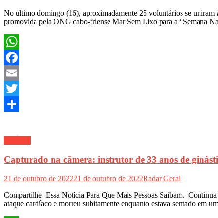
No último domingo (16), aproximadamente 25 voluntários se uniram à 
promovida pela ONG cabo-friense Mar Sem Lixo para a “Semana Naci
WhatsApp
Facebook
Email
Twitter
Share
SAÚDE
Capturado na câmera: instrutor de 33 anos de ginás
21 de outubro de 2022
21 de outubro de 2022
Radar Geral
Compartilhe Essa Notícia Para Que Mais Pessoas Saibam. Continu
ataque cardíaco e morreu subitamente enquanto estava sentado em um