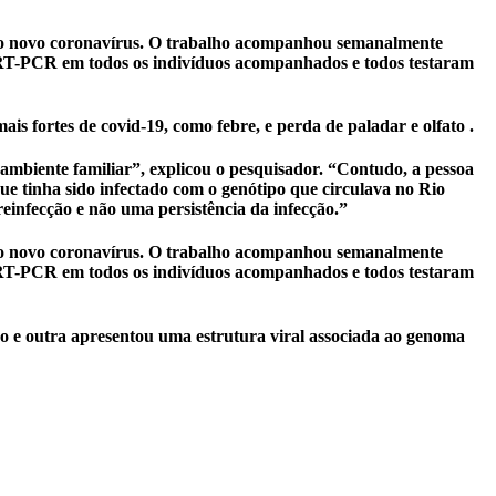
 do novo coronavírus. O trabalho acompanhou semanalmente
e RT-PCR em todos os indivíduos acompanhados e todos testaram
s fortes de covid-19, como febre, e perda de paladar e olfato .
mbiente familiar”, explicou o pesquisador. “Contudo, a pessoa
e tinha sido infectado com o genótipo que circulava no Rio
infecção e não uma persistência da infecção.”
 do novo coronavírus. O trabalho acompanhou semanalmente
e RT-PCR em todos os indivíduos acompanhados e todos testaram
 e outra apresentou uma estrutura viral associada ao genoma