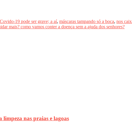
ovido-19 pode ser grave; a aí
,
máscaras tampando só a boca
,
nos caix
uidar mais? como vamos conter a doença sem a ajuda dos senhores?
mpeza nas praias e lagoas