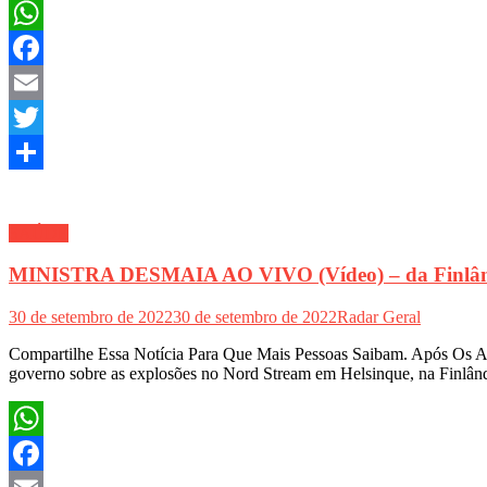
WhatsApp
Facebook
Email
Twitter
Share
SAÚDE
MINISTRA DESMAIA AO VIVO (Vídeo) – da Finlândi
30 de setembro de 2022
30 de setembro de 2022
Radar Geral
Compartilhe Essa Notícia Para Que Mais Pessoas Saibam. Após Os Anú
governo sobre as explosões no Nord Stream em Helsinque, na Finlândi
WhatsApp