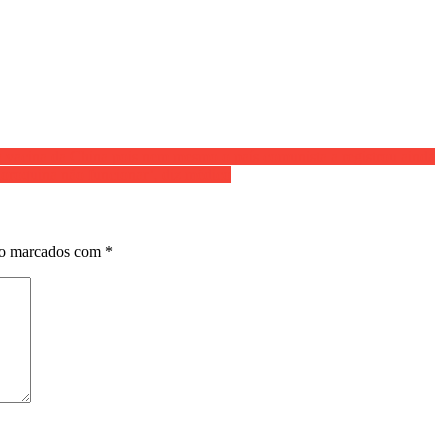
acina da China pois nem mesmo o país comunista a registrou ainda
roquina não funcionar’, diz médico
ão marcados com
*