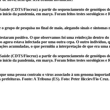
m Saúde (CDTS/Fiocruz) a partir do sequenciamento de genótipos
 início da pandemia, em março. Foram feitos testes sorológicos 
rupo de pesquisa no final de maio, alegando sinais e sintomas mai
staram positivo. O que observamos foi uma reinfecção dentro do a
 agora estava infectada por uma outra cepa. O outro indivíduo, qu
ções acumuladas, o que permitiu a interpretação de que era uma re
m Saúde (CDTS/Fiocruz) a partir do sequenciamento de genótipos
 início da pandemia, em março. Foram feitos testes sorológicos 
ue uma pessoa contraiu o vírus associado à um genoma importado
s prefeituras. Fonte: A Tribuna (ES). Foto: Peter Ilicciev/Fio Cruz.