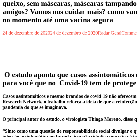
queixo, sem máscaras, máscaras tampando só
amigos? Vamos nos cuidar mais? como vamos
no momento até uma vacina segura
24 de dezembro de 2020
24 de dezembro de 2020
Radar Geral
Commen
O estudo aponta que casos assintomáticos
para você que no Covid-19 tem de proteger
Casos assintomáticos e mesmo brandos de covid-19 não oferecem 
Research Network, o trabalho reforça a ideia de que a reinfecçã
pandemia do que se imaginava.
O principal autor do estudo, o virologista Thiago Moreno, disse
“Sinto como uma questão de responsabilidade social divulgar o q
infecção assintomática ou branda, isso não significa que não vá