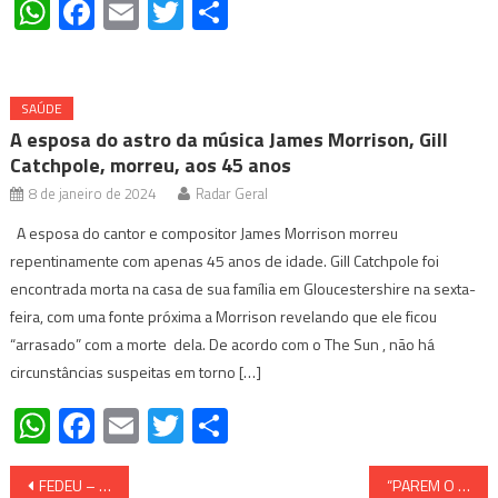
WhatsApp
Facebook
Email
Twitter
Share
SAÚDE
A esposa do astro da música James Morrison, Gill
Catchpole, morreu, aos 45 anos
8 de janeiro de 2024
Radar Geral
A esposa do cantor e compositor James Morrison morreu
repentinamente com apenas 45 anos de idade. Gill Catchpole foi
encontrada morta na casa de sua família em Gloucestershire na sexta-
feira, com uma fonte próxima a Morrison revelando que ele ficou
“arrasado” com a morte dela. De acordo com o The Sun , não há
circunstâncias suspeitas em torno […]
WhatsApp
Facebook
Email
Twitter
Share
Navegação
FEDEU – deputados propõem referendo para separação do Texas da União; outros estados podem aderir; Constituição prevê separação já que os estados se integraram a União em forma de “Contrato”; caso referendo seja aceito pela população, Texas passaria a ser um país dentro dos EUA; toda essa possível destruição da maior potência do planeta causada por uma eleição onde até milhares mortos teriam votado, fora outras denúncias de ingerência de outros países, softwars “contaminados” e testemunhas juramentadas de centenas de fraudes, conforme denúncias – Vídeo
“PAREM O ROUBO ” – General Michael Flynn fala publicamente perante multidão; “Nós, o povo, é quem decidiremos quem será próximo presidente dos Estados Unidos da América”, disse ainda