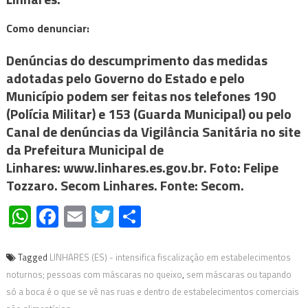
Como denunciar:
Denúncias do descumprimento das medidas
adotadas pelo Governo do Estado e pelo
Município podem ser feitas nos telefones 190
(Polícia Militar) e 153 (Guarda Municipal) ou pelo
Canal de denúncias da Vigilância Sanitária no site
da Prefeitura Municipal de
Linhares: www.linhares.es.gov.br. Foto: Felipe
Tozzaro. Secom Linhares. Fonte: Secom.
WhatsApp
Facebook
Email
Twitter
Share
Tagged
LINHARES (ES) - intensifica fiscalização em estabelecimentos
noturnos; pessoas com máscaras no queixo
,
sem máscaras ou tapando
só a boca é o que se vê nas ruas e dentro de estabelecimentos comerciais