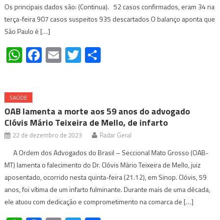
Os principais dados são: (Continua). 52 casos confirmados, eram 34 na
terça-feira 907 casos suspeitos 935 descartados O balanço aponta que
São Paulo é […]
WhatsApp
Facebook
Email
Twitter
Share
SAÚDE
OAB lamenta a morte aos 59 anos do advogado
Clóvis Mário Teixeira de Mello, de infarto
22 de dezembro de 2023
Radar Geral
A Ordem dos Advogados do Brasil – Seccional Mato Grosso (OAB-
MT) lamenta o falecimento do Dr. Clóvis Mário Teixeira de Mello, juiz
aposentado, ocorrido nesta quinta-feira (21.12), em Sinop. Clóvis, 59
anos, foi vítima de um infarto fulminante. Durante mais de uma década,
ele atuou com dedicação e comprometimento na comarca de […]