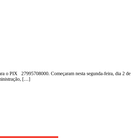
 para o PIX 27995708000. Começaram nesta segunda-feira, dia 2 de
ministração, […]