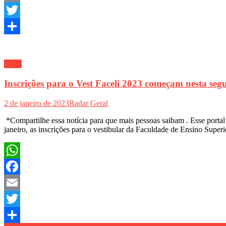
Email
Twitter
Share
Geral
Inscrições para o Vest Faceli 2023 começam nesta segu
2 de janeiro de 2023
Radar Geral
*Compartilhe essa notícia para que mais pessoas saibam . Esse port
janeiro, as inscrições para o vestibular da Faculdade de Ensino Superi
WhatsApp
Facebook
Email
Twitter