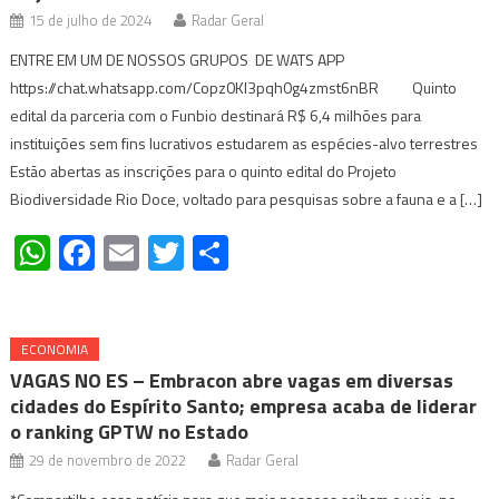
15 de julho de 2024
Radar Geral
ENTRE EM UM DE NOSSOS GRUPOS DE WATS APP
https://chat.whatsapp.com/Copz0Kl3pqh0g4zmst6nBR Quinto
edital da parceria com o Funbio destinará R$ 6,4 milhões para
instituições sem fins lucrativos estudarem as espécies-alvo terrestres
Estão abertas as inscrições para o quinto edital do Projeto
Biodiversidade Rio Doce, voltado para pesquisas sobre a fauna e a […]
WhatsApp
Facebook
Email
Twitter
Share
ECONOMIA
VAGAS NO ES – Embracon abre vagas em diversas
cidades do Espírito Santo; empresa acaba de liderar
o ranking GPTW no Estado
29 de novembro de 2022
Radar Geral