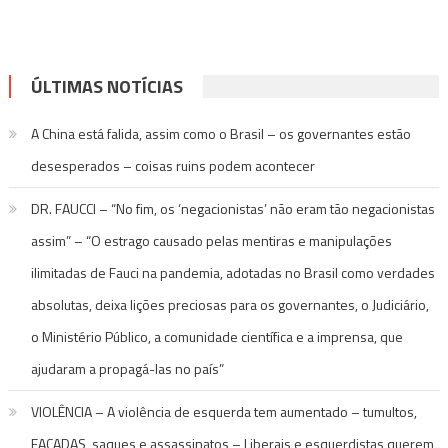
ÚLTIMAS NOTÍCIAS
A China está falida, assim como o Brasil – os governantes estão
desesperados – coisas ruins podem acontecer
DR. FAUCCI – “No fim, os ‘negacionistas’ não eram tão negacionistas
assim” – “O estrago causado pelas mentiras e manipulações
ilimitadas de Fauci na pandemia, adotadas no Brasil como verdades
absolutas, deixa lições preciosas para os governantes, o Judiciário,
o Ministério Público, a comunidade científica e a imprensa, que
ajudaram a propagá-las no país”
VIOLÊNCIA – A violência de esquerda tem aumentado – tumultos,
FACADAS, saques e assassinatos – Liberais e esquerdistas querem