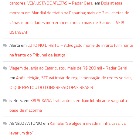
cantores; VEJA LISTA DE ATLETAS – Radar Geral
em
Dois atletas
morrem em Mundial de triatlo na Espanha; mais de 3 mil atletas de
várias modalidades morreram em pouco mais de 3 anos – VEJA
LISTAGEM
Alerta
em
LUTO NO DIREITO – Advogado morre de infarto fulminante
na frente do Tribunal de Justiça
Viagem de Janja ao Catar custou mais de R$ 280 mil - Radar Geral
em
Após eleição, STF vai tratar de regulamentação de redes sociais;
O QUE RESTOU DO CONGRESSO DEVE REAGIR
ivete S.
em
XAPA-XANA: traficantes vendiam lubrificante vaginal à
base de maconha
AGNÉLO ANTONIO
em
Kamala: “Se alguém invadir minha casa, vai
levar um tiro”