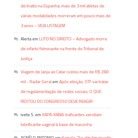
de triatlo na Espanha; mais de 3 mil atletas de
várias modalidades morreram em pouco mais de
3 anos – VEJA LISTAGEM
Alerta
em
LUTO NO DIREITO – Advogado morre
de infarto fulminante na frente do Tribunal de
Justiça
Viagem de Janja ao Catar custou mais de R$ 280
mil - Radar Geral
em
Após eleição, STF vai tratar
de regulamentação de redes sociais; O QUE
RESTOU DO CONGRESSO DEVE REAGIR
ivete S.
em
XAPA-XANA: traficantes vendiam
lubrificante vaginal à base de maconha
AGNÉLO ANTONIO
em
Kamala: “Se alguém invadir