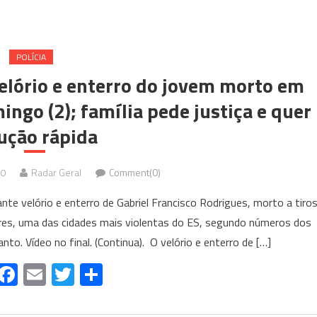
POLÍCIA
elório e enterro do jovem morto em
ngo (2); família pede justiça e quer
ução rápida
20
Radar Geral
Comment(0)
te velório e enterro de Gabriel Francisco Rodrigues, morto a tiro
res, uma das cidades mais violentas do ES, segundo números dos
to. Vídeo no final. (Continua). O velório e enterro de […]
WhatsApp
Facebook
Email
Twitter
Share