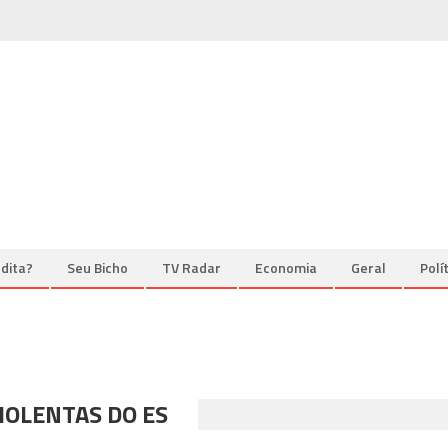
dita?
Seu Bicho
TV Radar
Economia
Geral
Polí
IOLENTAS DO ES