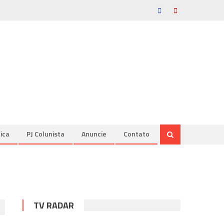
tica
PJ Colunista
Anuncie
Contato
TV RADAR