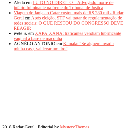
Alerta
em
LUTO NO DIREITO – Advogado morre de
infarto fulminante na frente do Tribunal de Justiça
Viagem de Janja ao Catar custou mais de R$ 280 mil - Radar
Geral
em
Após eleição, STF vai tratar de regulamentação de
redes sociais; O QUE RESTOU DO CONGRESSO DEVE
REAGIR
ivete S.
em
XAPA-XANA: traficantes vendiam lubrificante
vaginal à base de maconha
AGNÉLO ANTONIO
em
Kamala: “Se alguém invadir
minha casa, vai levar um tiro”
2018 Radar Geral
|
Editorial by
MysteryThemes
.