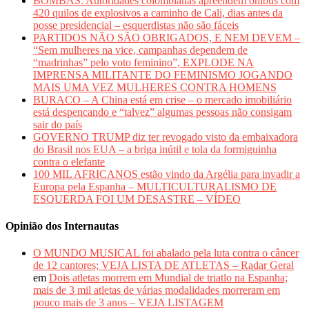
BOMBAS: Autoridades colombianas apreendem ônibus com
420 quilos de explosivos a caminho de Cali, dias antes da
posse presidencial – esquerdistas não são fáceis
PARTIDOS NÃO SÃO OBRIGADOS, E NEM DEVEM –
“Sem mulheres na vice, campanhas dependem de
“madrinhas” pelo voto feminino”, EXPLODE NA
IMPRENSA MILITANTE DO FEMINISMO JOGANDO
MAIS UMA VEZ MULHERES CONTRA HOMENS
BURACO – A China está em crise – o mercado imobiliário
está despencando e “talvez” algumas pessoas não consigam
sair do país
GOVERNO TRUMP diz ter revogado visto da embaixadora
do Brasil nos EUA – a briga inútil e tola da formiguinha
contra o elefante
100 MIL AFRICANOS estão vindo da Argélia para invadir a
Europa pela Espanha – MULTICULTURALISMO DE
ESQUERDA FOI UM DESASTRE – VÍDEO
Opinião dos Internautas
O MUNDO MUSICAL foi abalado pela luta contra o câncer
de 12 cantores; VEJA LISTA DE ATLETAS – Radar Geral
em
Dois atletas morrem em Mundial de triatlo na Espanha;
mais de 3 mil atletas de várias modalidades morreram em
pouco mais de 3 anos – VEJA LISTAGEM