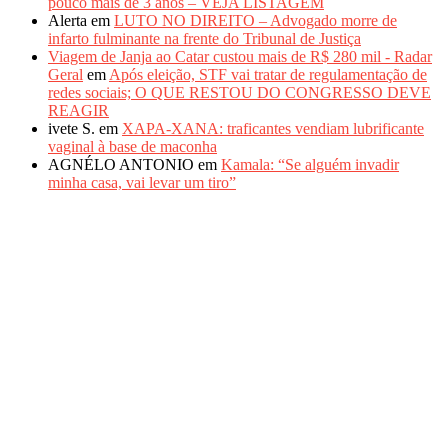
pouco mais de 3 anos – VEJA LISTAGEM
Alerta
em
LUTO NO DIREITO – Advogado morre de
infarto fulminante na frente do Tribunal de Justiça
Viagem de Janja ao Catar custou mais de R$ 280 mil - Radar
Geral
em
Após eleição, STF vai tratar de regulamentação de
redes sociais; O QUE RESTOU DO CONGRESSO DEVE
REAGIR
ivete S.
em
XAPA-XANA: traficantes vendiam lubrificante
vaginal à base de maconha
AGNÉLO ANTONIO
em
Kamala: “Se alguém invadir
minha casa, vai levar um tiro”