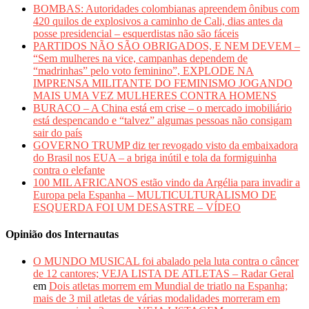
BOMBAS: Autoridades colombianas apreendem ônibus com
420 quilos de explosivos a caminho de Cali, dias antes da
posse presidencial – esquerdistas não são fáceis
PARTIDOS NÃO SÃO OBRIGADOS, E NEM DEVEM –
“Sem mulheres na vice, campanhas dependem de
“madrinhas” pelo voto feminino”, EXPLODE NA
IMPRENSA MILITANTE DO FEMINISMO JOGANDO
MAIS UMA VEZ MULHERES CONTRA HOMENS
BURACO – A China está em crise – o mercado imobiliário
está despencando e “talvez” algumas pessoas não consigam
sair do país
GOVERNO TRUMP diz ter revogado visto da embaixadora
do Brasil nos EUA – a briga inútil e tola da formiguinha
contra o elefante
100 MIL AFRICANOS estão vindo da Argélia para invadir a
Europa pela Espanha – MULTICULTURALISMO DE
ESQUERDA FOI UM DESASTRE – VÍDEO
Opinião dos Internautas
O MUNDO MUSICAL foi abalado pela luta contra o câncer
de 12 cantores; VEJA LISTA DE ATLETAS – Radar Geral
em
Dois atletas morrem em Mundial de triatlo na Espanha;
mais de 3 mil atletas de várias modalidades morreram em