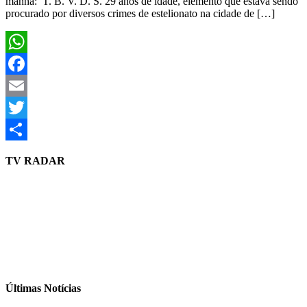
manha: T. B. V. D. S. 29 anos de idade, elemento que estava sendo
procurado por diversos crimes de estelionato na cidade de […]
WhatsApp
Facebook
Email
Twitter
Share
TV RADAR
Últimas Notícias