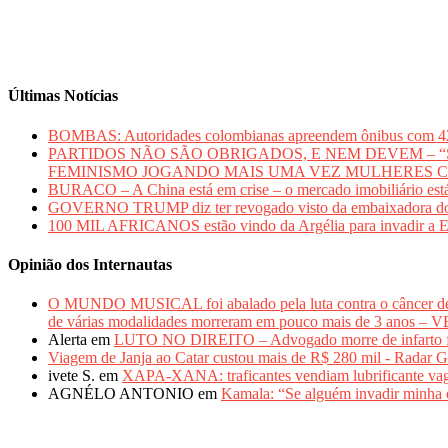
Últimas Notícias
BOMBAS: Autoridades colombianas apreendem ônibus com 420 qui
PARTIDOS NÃO SÃO OBRIGADOS, E NEM DEVEM – “Sem mu
FEMINISMO JOGANDO MAIS UMA VEZ MULHERES 
BURACO – A China está em crise – o mercado imobiliário está
GOVERNO TRUMP diz ter revogado visto da embaixadora do Bras
100 MIL AFRICANOS estão vindo da Argélia para inv
Opinião dos Internautas
O MUNDO MUSICAL foi abalado pela luta contra o câncer 
de várias modalidades morreram em pouco mais de 3 anos 
Alerta
em
LUTO NO DIREITO – Advogado morre de infarto fulm
Viagem de Janja ao Catar custou mais de R$ 280 mil - Radar G
ivete S.
em
XAPA-XANA: traficantes vendiam lubrificante vag
AGNÉLO ANTONIO
em
Kamala: “Se alguém invadir minha c