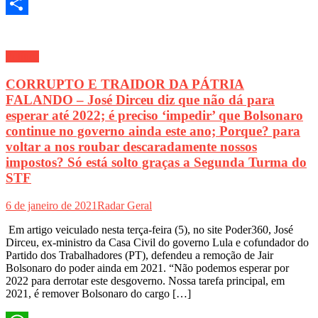
Twitter
Share
Política
CORRUPTO E TRAIDOR DA PÁTRIA
FALANDO – José Dirceu diz que não dá para
esperar até 2022; é preciso ‘impedir’ que Bolsonaro
continue no governo ainda este ano; Porque? para
voltar a nos roubar descaradamente nossos
impostos? Só está solto graças a Segunda Turma do
STF
6 de janeiro de 2021
Radar Geral
Em artigo veiculado nesta terça-feira (5), no site Poder360, José
Dirceu, ex-ministro da Casa Civil do governo Lula e cofundador do
Partido dos Trabalhadores (PT), defendeu a remoção de Jair
Bolsonaro do poder ainda em 2021. “Não podemos esperar por
2022 para derrotar este desgoverno. Nossa tarefa principal, em
2021, é remover Bolsonaro do cargo […]