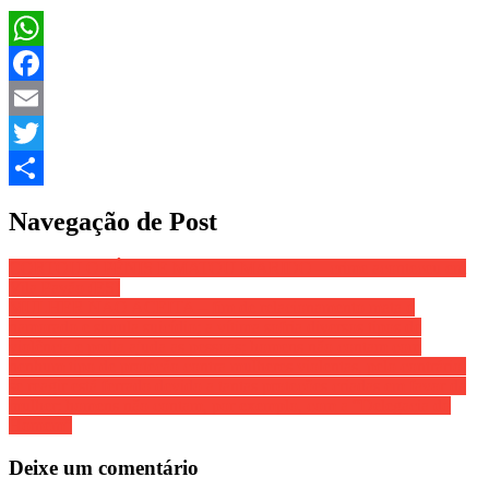
WhatsApp
Facebook
Email
Twitter
Share
Navegação de Post
CORTOU O PÊNIS E MATOU MARIDO – crime aconteceu em
Vila Pavão (ES)
MULHER NÃO ACEITA – fim de relacionamento mata o
namorado e simula suicídio; a vítima sofria diversos tipos de
violência e pedia ajuda as pessoas; homens não contam com
nenhum tipo de proteção contra mulheres violentas, pelo contrário,
se reagir está ferrado devido a tantas proteções criadas em favor da
mulher; homens não contam, por exemplo, com a “Delegacia do
Homem”
Deixe um comentário