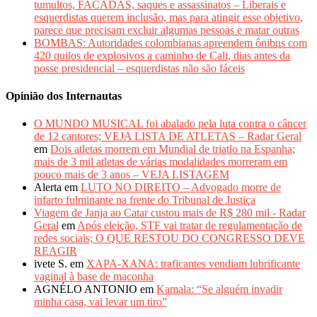
tumultos, FACADAS, saques e assassinatos – Liberais e
esquerdistas querem inclusão, mas para atingir esse objetivo,
parece que precisam excluir algumas pessoas e matar outras
BOMBAS: Autoridades colombianas apreendem ônibus com
420 quilos de explosivos a caminho de Cali, dias antes da
posse presidencial – esquerdistas não são fáceis
Opinião dos Internautas
O MUNDO MUSICAL foi abalado pela luta contra o câncer
de 12 cantores; VEJA LISTA DE ATLETAS – Radar Geral
em
Dois atletas morrem em Mundial de triatlo na Espanha;
mais de 3 mil atletas de várias modalidades morreram em
pouco mais de 3 anos – VEJA LISTAGEM
Alerta
em
LUTO NO DIREITO – Advogado morre de
infarto fulminante na frente do Tribunal de Justiça
Viagem de Janja ao Catar custou mais de R$ 280 mil - Radar
Geral
em
Após eleição, STF vai tratar de regulamentação de
redes sociais; O QUE RESTOU DO CONGRESSO DEVE
REAGIR
ivete S.
em
XAPA-XANA: traficantes vendiam lubrificante
vaginal à base de maconha
AGNÉLO ANTONIO
em
Kamala: “Se alguém invadir
minha casa, vai levar um tiro”