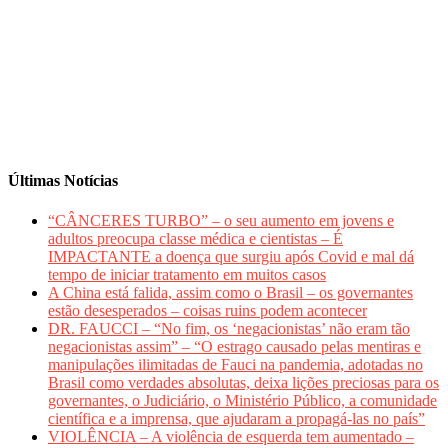
Últimas Notícias
“CÂNCERES TURBO” – o seu aumento em jovens e
adultos preocupa classe médica e cientistas – É
IMPACTANTE a doença que surgiu após Covid e mal dá
tempo de iniciar tratamento em muitos casos
A China está falida, assim como o Brasil – os governantes
estão desesperados – coisas ruins podem acontecer
DR. FAUCCI – “No fim, os ‘negacionistas’ não eram tão
negacionistas assim” – “O estrago causado pelas mentiras e
manipulações ilimitadas de Fauci na pandemia, adotadas no
Brasil como verdades absolutas, deixa lições preciosas para os
governantes, o Judiciário, o Ministério Público, a comunidade
científica e a imprensa, que ajudaram a propagá-las no país”
VIOLÊNCIA – A violência de esquerda tem aumentado –