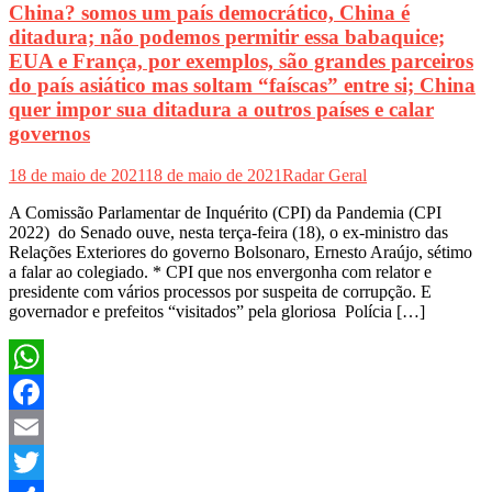
China? somos um país democrático, China é
ditadura; não podemos permitir essa babaquice;
EUA e França, por exemplos, são grandes parceiros
do país asiático mas soltam “faíscas” entre si; China
quer impor sua ditadura a outros países e calar
governos
18 de maio de 2021
18 de maio de 2021
Radar Geral
A Comissão Parlamentar de Inquérito (CPI) da Pandemia (CPI
2022) do Senado ouve, nesta terça-feira (18), o ex-ministro das
Relações Exteriores do governo Bolsonaro, Ernesto Araújo, sétimo
a falar ao colegiado. * CPI que nos envergonha com relator e
presidente com vários processos por suspeita de corrupção. E
governador e prefeitos “visitados” pela gloriosa Polícia […]
WhatsApp
Facebook
Email