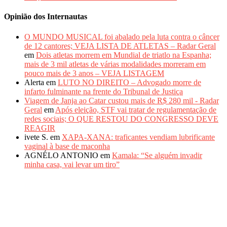
Opinião dos Internautas
O MUNDO MUSICAL foi abalado pela luta contra o câncer
de 12 cantores; VEJA LISTA DE ATLETAS – Radar Geral
em
Dois atletas morrem em Mundial de triatlo na Espanha;
mais de 3 mil atletas de várias modalidades morreram em
pouco mais de 3 anos – VEJA LISTAGEM
Alerta
em
LUTO NO DIREITO – Advogado morre de
infarto fulminante na frente do Tribunal de Justiça
Viagem de Janja ao Catar custou mais de R$ 280 mil - Radar
Geral
em
Após eleição, STF vai tratar de regulamentação de
redes sociais; O QUE RESTOU DO CONGRESSO DEVE
REAGIR
ivete S.
em
XAPA-XANA: traficantes vendiam lubrificante
vaginal à base de maconha
AGNÉLO ANTONIO
em
Kamala: “Se alguém invadir
minha casa, vai levar um tiro”