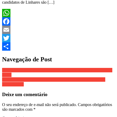
candidatos de Linhares são […]
WhatsApp
Facebook
Email
Twitter
Share
Navegação de Post
Jovem de 25 anos tenta se matar em Linhares, no Norte do Espírito
Santo
Cenas fortes de acidente que matou quatro pessoas hoje (7) em
Cariacica (E)
Deixe um comentário
O seu endereço de e-mail não será publicado.
Campos obrigatórios
são marcados com
*