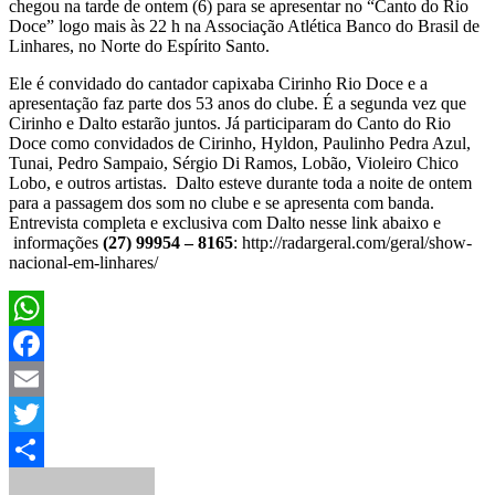
chegou na tarde de ontem (6) para se apresentar no “Canto do Rio
Doce” logo mais às 22 h na Associação Atlética Banco do Brasil de
Linhares, no Norte do Espírito Santo.
Ele é convidado do cantador capixaba Cirinho Rio Doce e a
apresentação faz parte dos 53 anos do clube. É a segunda vez que
Cirinho e Dalto estarão juntos. Já participaram do Canto do Rio
Doce como convidados de Cirinho, Hyldon, Paulinho Pedra Azul,
Tunai, Pedro Sampaio, Sérgio Di Ramos, Lobão, Violeiro Chico
Lobo, e outros artistas. Dalto esteve durante toda a noite de ontem
para a passagem dos som no clube e se apresenta com banda.
Entrevista completa e exclusiva com Dalto nesse link abaixo e
informações
(27) 99954 – 8165
: http://radargeral.com/geral/show-
nacional-em-linhares/
WhatsApp
Facebook
Email
Twitter
Share