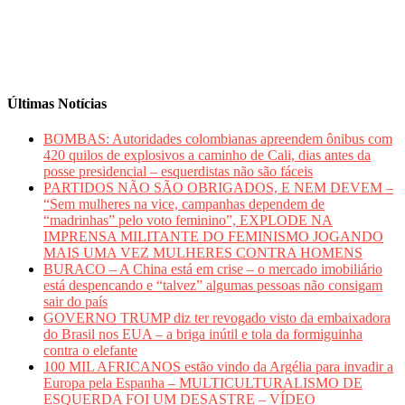
Últimas Notícias
BOMBAS: Autoridades colombianas apreendem ônibus com
420 quilos de explosivos a caminho de Cali, dias antes da
posse presidencial – esquerdistas não são fáceis
PARTIDOS NÃO SÃO OBRIGADOS, E NEM DEVEM –
“Sem mulheres na vice, campanhas dependem de
“madrinhas” pelo voto feminino”, EXPLODE NA
IMPRENSA MILITANTE DO FEMINISMO JOGANDO
MAIS UMA VEZ MULHERES CONTRA HOMENS
BURACO – A China está em crise – o mercado imobiliário
está despencando e “talvez” algumas pessoas não consigam
sair do país
GOVERNO TRUMP diz ter revogado visto da embaixadora
do Brasil nos EUA – a briga inútil e tola da formiguinha
contra o elefante
100 MIL AFRICANOS estão vindo da Argélia para invadir a
Europa pela Espanha – MULTICULTURALISMO DE
ESQUERDA FOI UM DESASTRE – VÍDEO